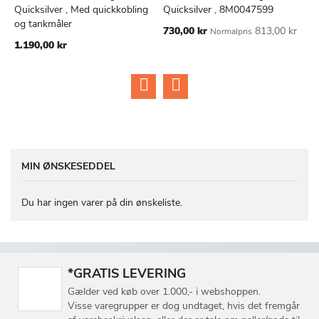
TILFØJ
SAMMENLIGN
TILFØJ
SAMMEN
Læg i kurv
Læg i kurv
Quicksilver , Med quickkobling
Quicksilver , 8M0047599
1
TIL
TIL
og tankmåler
Tilbudspris
730,00 kr
813,00 kr
Normalpris
ØNSKE
ØNSKE
1.190,00 kr
LISTE
LISTE
MIN ØNSKESEDDEL
Du har ingen varer på din ønskeliste.
*GRATIS LEVERING
Gælder ved køb over 1.000,- i webshoppen.
Visse varegrupper er dog undtaget, hvis det fremgår