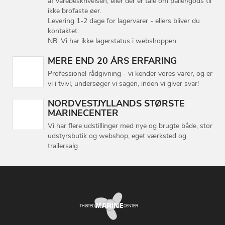
af varebeskrivelsen, eller der er tale om paller/gods til
ikke brofaste øer.
Levering 1-2 dage for lagervarer - ellers bliver du
kontaktet.
NB: Vi har ikke lagerstatus i webshoppen.
MERE END 20 ÅRS ERFARING
Professionel rådgivning - vi kender vores varer, og er
vi i tvivl, undersøger vi sagen, inden vi giver svar!
NORDVESTJYLLANDS STØRSTE
MARINECENTER
Vi har flere udstillinger med nye og brugte både, stor
udstyrsbutik og webshop, eget værksted og
trailersalg