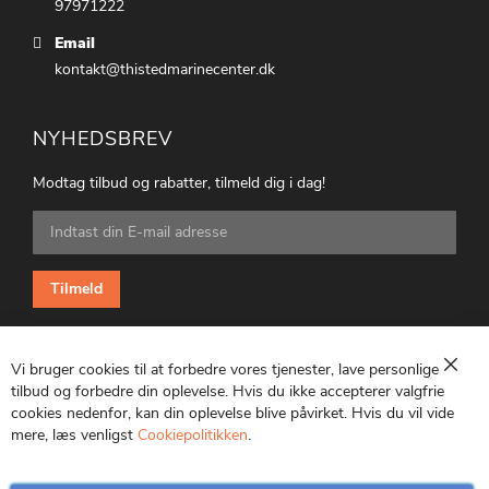
97971222
Email
kontakt@thistedmarinecenter.dk
NYHEDSBREV
Modtag tilbud og rabatter, tilmeld dig i dag!
Tilmeld
dig
vores
nyhedsbrev:
Tilmeld
Vi bruger cookies til at forbedre vores tjenester, lave personlige
Luk
tilbud og forbedre din oplevelse. Hvis du ikke accepterer valgfrie
cookies nedenfor, kan din oplevelse blive påvirket. Hvis du vil vide
CVR: 25847369
mere, læs venligst
Cookiepolitikken
.