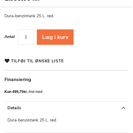
til
starten
af
Dura-benzintank 25 L. rød.
billedgalleriet
Læg i kurv
Antal
TILFØJ TIL ØNSKE LISTE
Finansiering
Details
Dura-benzintank 25 L. rød.