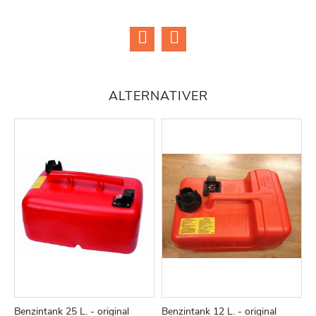
ØNSKE
ØNSKE
LISTE
LISTE
ALTERNATIVER
Benzintank 25 L. - original
Benzintank 12 L. - original
B