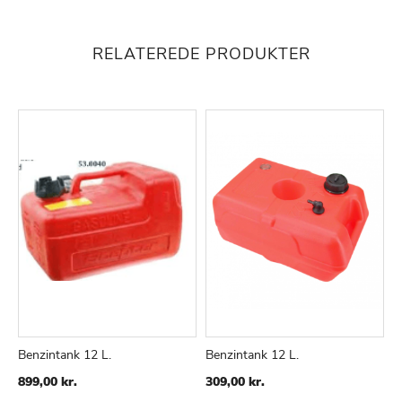
RELATEREDE PRODUKTER
Benzintank 12 L.
Benzintank 12 L.
B
TILFØJ
SAMMENLIGN
TILFØJ
SAMMENLIGN
Sp
899,00 kr.
309,00 kr.
2
TIL
TIL
Pr