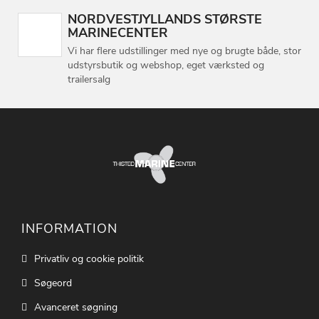
NORDVESTJYLLANDS STØRSTE
MARINECENTER
Vi har flere udstillinger med nye og brugte både, stor
udstyrsbutik og webshop, eget værksted og
trailersalg
INFORMATION
Privatliv og cookie politik
Søgeord
Avanceret søgning