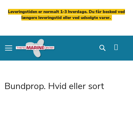
Leveringstiden er normalt 1-3 hverdage. Du får besked ved
længere leveringstid eller ved udsolgte varer.
Skip
to
Search
Content
Bundprop. Hvid eller sort
Gå
til
slutningen
af
billedgalleriet