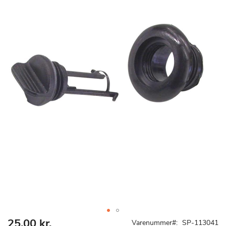
25,00 kr.
Gå
Varenummer
SP-113041