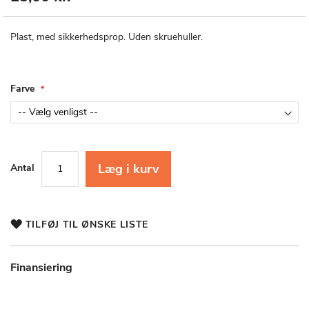
til
starten
af
Plast, med sikkerhedsprop. Uden skruehuller.
billedgalleriet
Farve
Læg i kurv
Antal
TILFØJ TIL ØNSKE LISTE
Finansiering