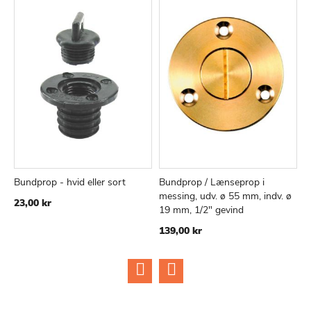
Bundprop - hvid eller sort
Bundprop / Lænseprop i
B
TILFØJ
SAMMENLIGN
TILFØJ
SAMMEN
Læg i kurv
Læg i kurv
messing, udv. ø 55 mm, indv. ø
m
23,00 kr
TIL
TIL
19 mm, 1/2" gevind
1
ØNSKE
ØNSKE
139,00 kr
LISTE
LISTE