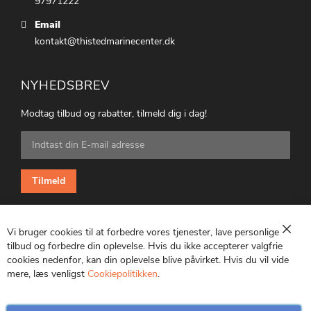
97971222
Email
kontakt@thistedmarinecenter.dk
NYHEDSBREV
Modtag tilbud og rabatter, tilmeld dig i dag!
Tilmeld
dig
vores
nyhedsbrev:
Tilmeld
Vi bruger cookies til at forbedre vores tjenester, lave personlige
Luk
tilbud og forbedre din oplevelse. Hvis du ikke accepterer valgfrie
cookies nedenfor, kan din oplevelse blive påvirket. Hvis du vil vide
CVR: 25847369
mere, læs venligst
Cookiepolitikken
.