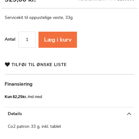
til
starten
af
Servicekit til oppustelige veste, 33g
billedgalleriet
Læg i kurv
Antal
TILFØJ TIL ØNSKE LISTE
Finansiering
Details
Co2 patron 33 g, inkl. tablet