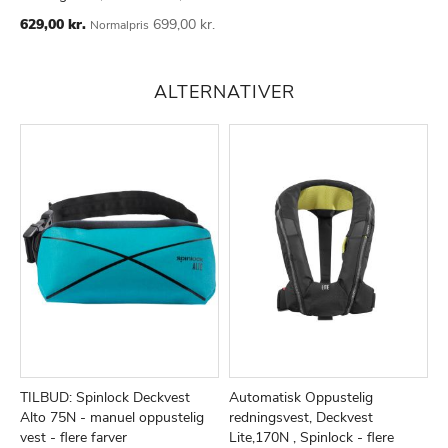
Special
629,00 kr.
699,00 kr.
Normalpris
Price
ALTERNATIVER
TILBUD: Spinlock Deckvest
Automatisk Oppustelig
1
TILFØJ
SAMMENLIGN
TILFØJ
SAMMEN
Læg i kurv
Læg i kurv
Alto 75N - manuel oppustelig
redningsvest, Deckvest
m
TIL
TIL
vest - flere farver
Lite,170N , Spinlock - flere
Ti
6