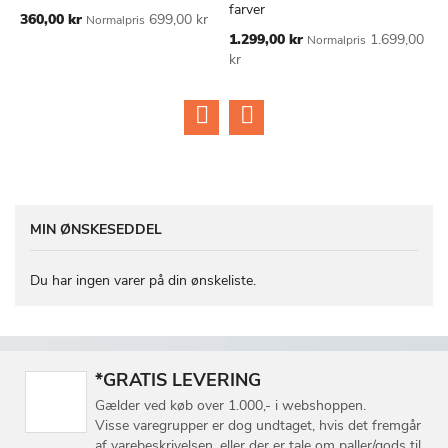
ØNSKE
ØNSKE
farver
Tilbudspris
360,00 kr
699,00 kr
Normalpris
LISTE
LISTE
Tilbudspris
1.299,00 kr
1.699,00
Normalpris
kr
MIN ØNSKESEDDEL
Du har ingen varer på din ønskeliste.
*GRATIS LEVERING
Gælder ved køb over 1.000,- i webshoppen.
Visse varegrupper er dog undtaget, hvis det fremgår
af varebeskrivelsen, eller der er tale om paller/gods til