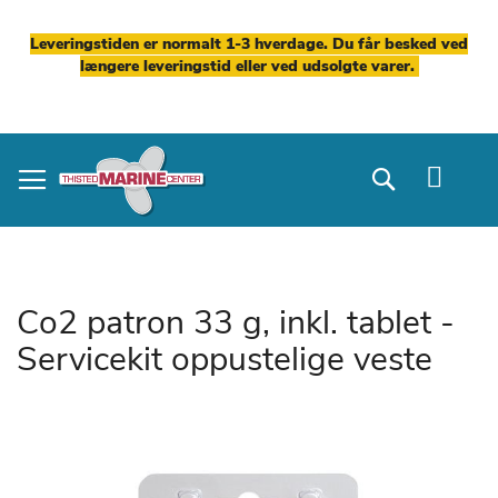
Leveringstiden er normalt 1-3 hverdage. Du får besked ved
længere leveringstid eller ved udsolgte varer.
Skip
to
Search
Content
Co2 patron 33 g, inkl. tablet -
Servicekit oppustelige veste
Gå
til
slutningen
af