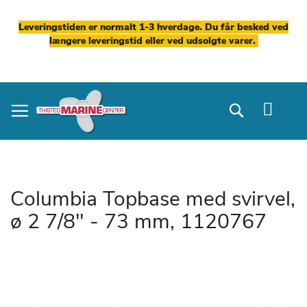
Leveringstiden er normalt 1-3 hverdage. Du får besked ved
længere leveringstid eller ved udsolgte varer.
Skip
to
Search
Content
Columbia Topbase med svirvel,
ø 2 7/8" - 73 mm, 1120767
Gå
til
slutningen
af