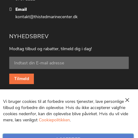
Email
kontakt@thistedmarinecenter.dk
NYHEDSBREV
Modtag tilbud og rabatter, tilmeld dig i dag!
Tilmeld
dig
vores
nyhedsbrev:
Tilmeld
Vi bruger cookies til at forbedre vores tjenester, lave personlige
Luk
tilbud og forbedre din oplevelse. Hvis du ikke accepterer valgfrie
cookies nedenfor, kan din oplevelse blive påvirket. Hvis du vil vide
CVR: 25847369
mere, læs venligst
Cookiepolitikken
.