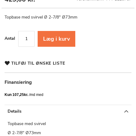
til
starten
af
Topbase med svirvel Ø 2-7/8" Ø73mm
billedgalleriet
Læg i kurv
Antal
TILFØJ TIL ØNSKE LISTE
Finansiering
Details
Topbase med svirvel
Ø 2-7/8" Ø73mm