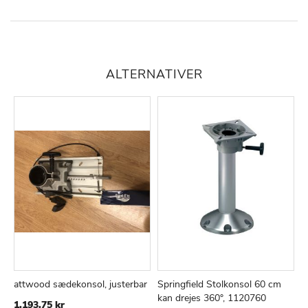
ALTERNATIVER
attwood sædekonsol, justerbar
Springfield Stolkonsol 60 cm
M
TILFØJ
SAMMENLIGN
TILFØJ
SAMMEN
Læg i kurv
Læg i kurv
kan drejes 360°, 1120760
S
1.193,75 kr
TIL
TIL