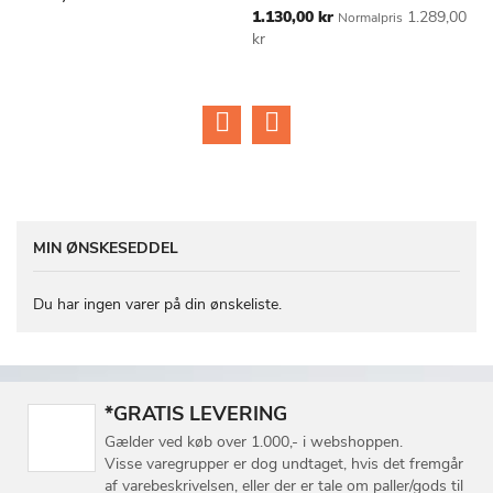
m
Tilbudspris
1.130,00 kr
1.289,00
Normalpris
ØNSKE
ØNSKE
Ti
kr
2
LISTE
LISTE
k
MIN ØNSKESEDDEL
Du har ingen varer på din ønskeliste.
*GRATIS LEVERING
Gælder ved køb over 1.000,- i webshoppen.
Visse varegrupper er dog undtaget, hvis det fremgår
af varebeskrivelsen, eller der er tale om paller/gods til