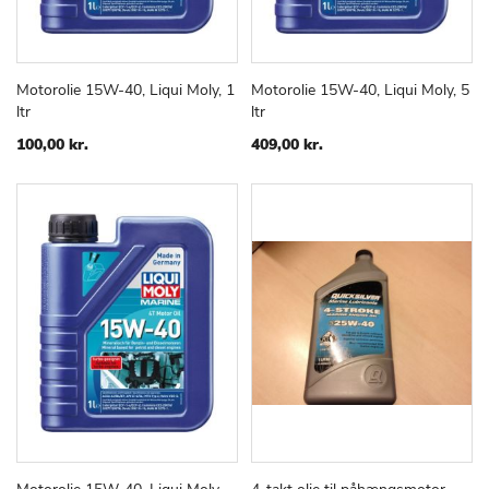
Motorolie 15W-40, Liqui Moly, 1
Motorolie 15W-40, Liqui Moly, 5
TILFØJ
SAMMENLIGN
TILFØJ
SAMMEN
Læg i kurv
Læg i kurv
ltr
ltr
TIL
TIL
ØNSKE
ØNSKE
100,00 kr.
409,00 kr.
LISTE
LISTE