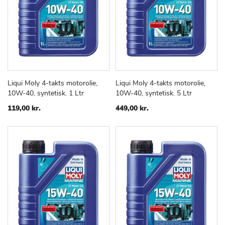
Liqui Moly 4-takts motorolie,
Liqui Moly 4-takts motorolie,
TILFØJ
SAMMENLIGN
TILFØJ
SAMMEN
Læg i kurv
Læg i kurv
10W-40, syntetisk. 1 Ltr
10W-40, syntetisk. 5 Ltr
TIL
TIL
ØNSKE
ØNSKE
119,00 kr.
449,00 kr.
LISTE
LISTE