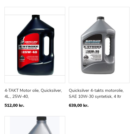
LISTE
LISTE
4-TAKT Motor olie, Quicksilver,
Quicksilver 4-takts motorolie,
TILFØJ
SAMMENLIGN
TILFØJ
SAMMEN
Læg i kurv
Læg i kurv
4L., 25W-40,
SAE 10W-30 syntetisk, 4 ltr
TIL
TIL
ØNSKE
ØNSKE
512,00 kr.
639,00 kr.
LISTE
LISTE