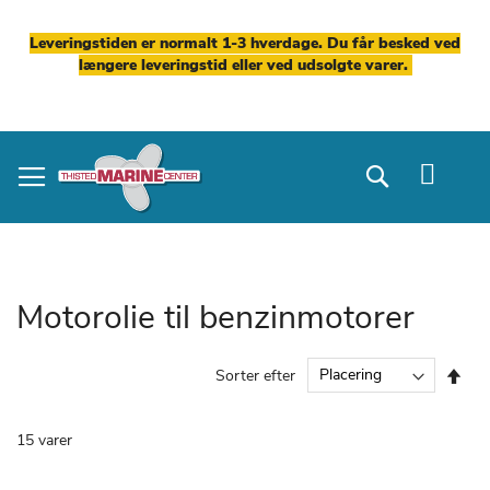
Leveringstiden er normalt 1-3 hverdage. Du får besked ved
længere leveringstid eller ved udsolgte varer.
Skip
to
Search
Content
Motorolie til benzinmotorer
Fal
Sorter efter
ord
15
varer