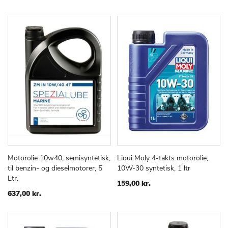
Motorolie 10w40, semisyntetisk,
Liqui Moly 4-takts motorolie,
TILFØJ
SAMMENLIGN
TILFØJ
SAMMEN
Læg i kurv
Læg i kurv
til benzin- og dieselmotorer, 5
10W-30 syntetisk, 1 ltr
TIL
TIL
Ltr.
ØNSKE
ØNSKE
159,00 kr.
LISTE
LISTE
637,00 kr.