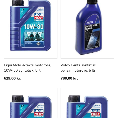
Liqui Moly 4-takts motorolie,
Volvo Penta syntetisk
TILFØJ
SAMMENLIGN
TILFØJ
SAMMEN
Læg i kurv
Læg i kurv
10W-30 syntetisk, 5 ltr
benzinmotorolie, 5 ltr
TIL
TIL
ØNSKE
ØNSKE
629,00 kr.
780,00 kr.
LISTE
LISTE