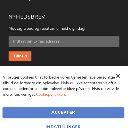
NYHEDSBREV
Modtag tilbud og rabatter, tilmeld dig i dag!
Tilmeld
dig
vores
nyhedsbrev:
Tilmeld
Vi bruger cookies til at forbedre vores tjenester, lave personlige
Luk
tilbud og forbedre din oplevelse. Hvis du ikke accepterer valgfrie
cookies nedenfor, kan din oplevelse blive påvirket. Hvis du vil vide
CVR: 25847369
mere, læs venligst
Cookiepolitikken
.
ACCEPTER
INDSTILLINGER