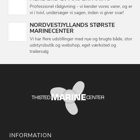
Professionel rådgivning - vi kender vores varer, og er
vi i tvivl, undersøger vi sagen, inden vi giver svar!
NORDVESTJYLLANDS STØRSTE
MARINECENTER
Vi har flere udstillinger med nye og brugte både, stor
udstyrsbutik og webshop, eget værksted og
trailersalg
INFORMATION