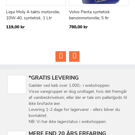
Liqui Moly 4-takts motorolie,
Volvo Penta syntetisk
4
TILFØJ
SAMMENLIGN
TILFØJ
SAMMEN
Læg i kurv
Læg i kurv
10W-40, syntetisk. 1 Ltr
benzinmotorolie, 5 ltr
4
TIL
TIL
119,00 kr
780,00 kr
5
ØNSKE
ØNSKE
LISTE
LISTE
*GRATIS LEVERING
Gælder ved køb over 1.000,- i webshoppen.
Visse varegrupper er dog undtaget, hvis det fremgår
af varebeskrivelsen, eller der er tale om paller/gods til
ikke brofaste øer.
Levering 1-2 dage for lagervarer - ellers bliver du
kontaktet.
NB: Vi har ikke lagerstatus i webshoppen.
MERE END 20 ÅRS ERFARING