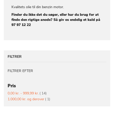
Kvalitets olie til din benzin motor.
Finder du ikke det du søger, eller har du brug for at
finde den rigtige anode? Så giv os endelig et kald på
97 97 12 22
FILTRER
FILTRER EFTER
Pris
vare
0,00 kr.
-
999,99 kr.
14
vare
1.000,00 kr.
og derover
1