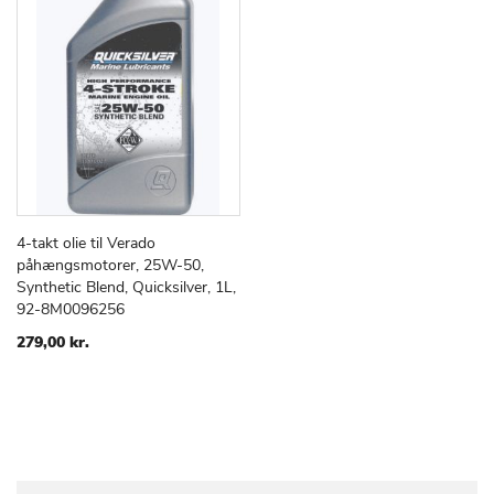
4-takt olie til Verado
TILFØJ
SAMMENLIGN
Læg i kurv
påhængsmotorer, 25W-50,
TIL
Synthetic Blend, Quicksilver, 1L,
ØNSKE
92-8M0096256
LISTE
279,00 kr.