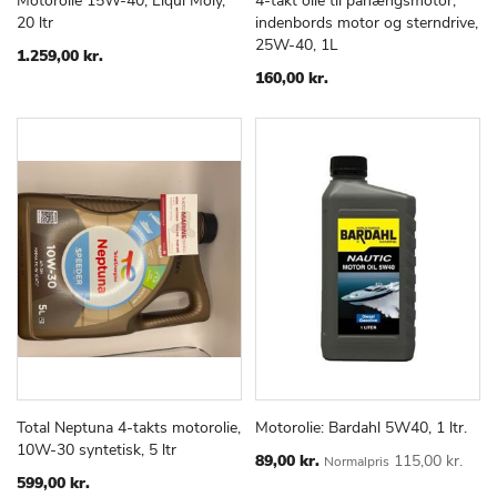
Motorolie 15W-40, Liqui Moly,
4-takt olie til påhængsmotor,
TILFØJ
SAMMENLIGN
TILFØJ
SAMMEN
Læg i kurv
Læg i kurv
20 ltr
indenbords motor og sterndrive,
TIL
TIL
25W-40, 1L
ØNSKE
ØNSKE
1.259,00 kr.
LISTE
LISTE
160,00 kr.
Total Neptuna 4-takts motorolie,
Motorolie: Bardahl 5W40, 1 ltr.
TILFØJ
SAMMENLIGN
TILFØJ
SAMMEN
Læg i kurv
Læg i kurv
10W-30 syntetisk, 5 ltr
TIL
TIL
Special
89,00 kr.
115,00 kr.
Normalpris
Price
ØNSKE
ØNSKE
599,00 kr.