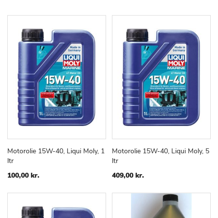
Motorolie 15W-40, Liqui Moly, 1
Motorolie 15W-40, Liqui Moly, 5
TILFØJ
SAMMENLIGN
TILFØJ
SAMMEN
Læg i kurv
Læg i kurv
ltr
ltr
TIL
TIL
ØNSKE
ØNSKE
100,00 kr.
409,00 kr.
LISTE
LISTE