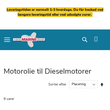
Leveringstiden er normalt 1-3 hverdage. Du får besked ved
længere leveringstid eller ved udsolgte varer.
Skip
to
Search
Content
Motorolie til Dieselmotorer
Fal
Sorter efter
ord
8
varer