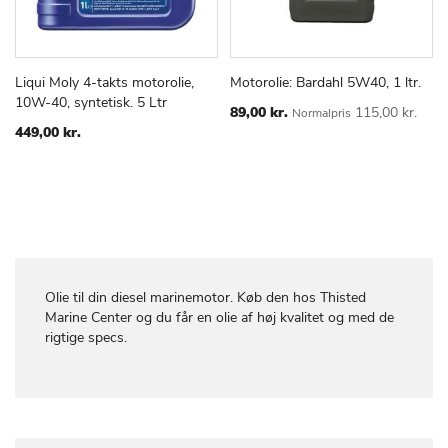
Liqui Moly 4-takts motorolie,
Motorolie: Bardahl 5W40, 1 ltr.
TILFØJ
SAMMENLIGN
TILFØJ
SAMMEN
Læg i kurv
Læg i kurv
10W-40, syntetisk. 5 Ltr
TIL
TIL
Special
89,00 kr.
115,00 kr.
Normalpris
Price
ØNSKE
ØNSKE
449,00 kr.
LISTE
LISTE
Olie til din diesel marinemotor. Køb den hos Thisted
Marine Center og du får en olie af høj kvalitet og med de
rigtige specs.