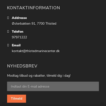
KONTAKTINFORMATION
Addresse
Østerbakken 91, 7700 Thisted
Telefon
97971222
Email
kontakt@thistedmarinecenter.dk
NYHEDSBREV
Modtag tilbud og rabatter, tilmeld dig i dag!
Tilmeld
dig
vores
nyhedsbrev:
Tilmeld