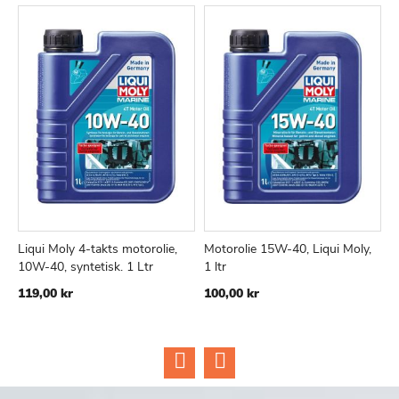
Liqui Moly 4-takts motorolie,
Motorolie 15W-40, Liqui Moly,
L
TILFØJ
SAMMENLIGN
TILFØJ
SAMMEN
Læg i kurv
Læg i kurv
10W-40, syntetisk. 1 Ltr
1 ltr
1
TIL
TIL
119,00 kr
100,00 kr
4
ØNSKE
ØNSKE
LISTE
LISTE