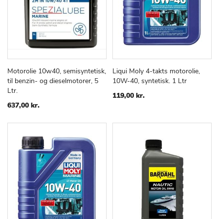
Motorolie 10w40, semisyntetisk,
Liqui Moly 4-takts motorolie,
TILFØJ
SAMMENLIGN
TILFØJ
SAMMEN
Læg i kurv
Læg i kurv
til benzin- og dieselmotorer, 5
10W-40, syntetisk. 1 Ltr
TIL
TIL
Ltr.
ØNSKE
ØNSKE
119,00 kr.
LISTE
LISTE
637,00 kr.