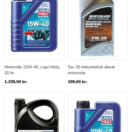
Motorolie 15W-40, Liqui Moly,
5w-30 helsyntetisk diesel
TILFØJ
SAMMENLIGN
TILFØJ
SAMMEN
Læg i kurv
Læg i kurv
20 ltr
motorolie
TIL
TIL
ØNSKE
ØNSKE
1.259,00 kr.
199,00 kr.
LISTE
LISTE