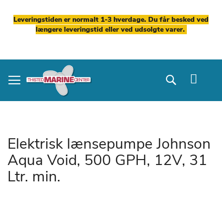
Leveringstiden er normalt 1-3 hverdage. Du får besked ved
længere leveringstid eller ved udsolgte varer.
Skip
to
Search
Content
Elektrisk lænsepumpe Johnson
Aqua Void, 500 GPH, 12V, 31
Ltr. min.
Gå
til
slutningen