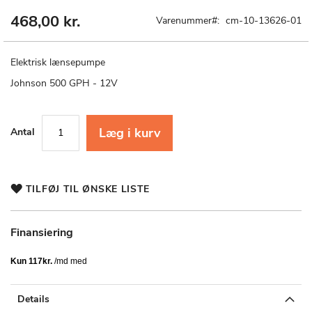
468,00 kr.
Gå
Varenummer
cm-10-13626-01
til
starten
af
Elektrisk lænsepumpe
billedgalleriet
Johnson 500 GPH - 12V
Læg i kurv
Antal
TILFØJ TIL ØNSKE LISTE
Finansiering
Details