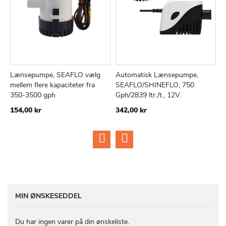
Lænsepumpe, SEAFLO vælg
Automatisk Lænsepumpe,
M
TILFØJ
SAMMENLIGN
TILFØJ
SAMMEN
Læg i kurv
Læg i kurv
mellem flere kapaciteter fra
SEAFLO/SHINEFLO, 750
l
TIL
TIL
350-3500 gph
Gph/2839 ltr./t., 12V
8
ØNSKE
ØNSKE
154,00 kr
342,00 kr
LISTE
LISTE
MIN ØNSKESEDDEL
Du har ingen varer på din ønskeliste.