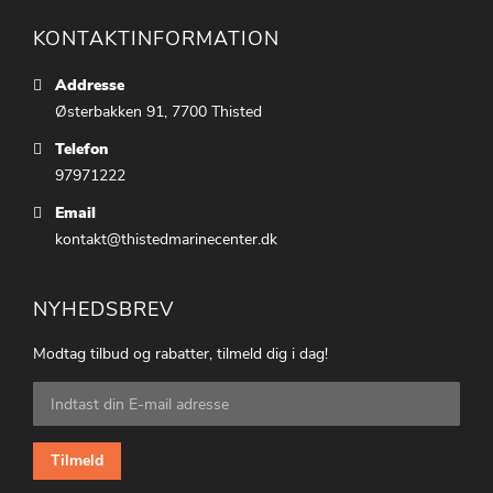
KONTAKTINFORMATION
Addresse
Østerbakken 91, 7700 Thisted
Telefon
97971222
Email
kontakt@thistedmarinecenter.dk
NYHEDSBREV
Modtag tilbud og rabatter, tilmeld dig i dag!
Tilmeld
dig
vores
nyhedsbrev:
Tilmeld