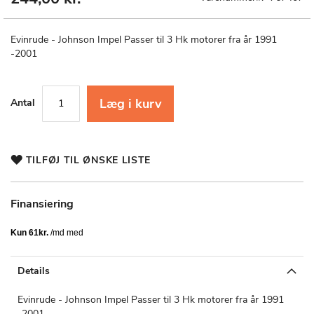
til
starten
af
Evinrude - Johnson Impel Passer til 3 Hk motorer fra år 1991
billedgalleriet
-2001
Læg i kurv
Antal
TILFØJ TIL ØNSKE LISTE
Finansiering
Details
Evinrude - Johnson Impel Passer til 3 Hk motorer fra år 1991
-2001