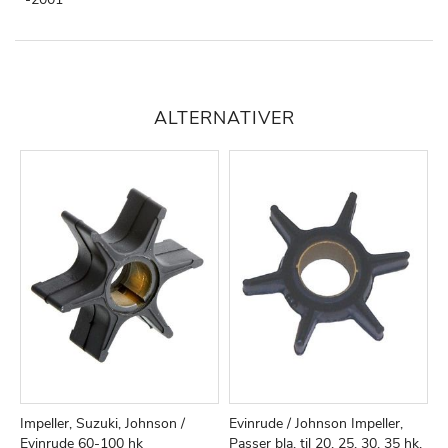
ALTERNATIVER
Impeller, Suzuki, Johnson /
Evinrude / Johnson Impeller,
I
TILFØJ
SAMMENLIGN
TILFØJ
SAMMEN
Læg i kurv
Læg i kurv
Evinrude 60-100 hk
Passer bla. til 20, 25, 30, 35 hk,
p