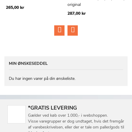
TIL
TIL
original
2
265,00 kr
ØNSKE
ØNSKE
287,00 kr
3
LISTE
LISTE
MIN ØNSKESEDDEL
Du har ingen varer på din ønskeliste.
*GRATIS LEVERING
Gælder ved køb over 1.000,- i webshoppen.
Visse varegrupper er dog undtaget, hvis det fremgår
af varebeskrivelsen, eller der er tale om paller/gods til