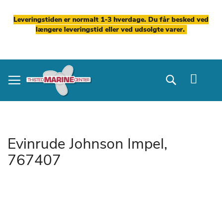
Leveringstiden er normalt 1-3 hverdage. Du får besked ved
længere leveringstid eller ved udsolgte varer.
Skip
to
Search
Content
Evinrude Johnson Impel,
767407
Gå
til
slutningen
af