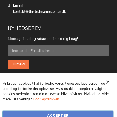
Email
kontakt@thistedmarinecenter.dk
NYHEDSBREV
Modtag tilbud og rabatter, tilmeld dig i dag!
Tilmeld
dig
vores
nyhedsbrev:
Tilmeld
Vi bruger cookies til at forbedre vores tjenester, lave personlige
Luk
tilbud og forbedre din oplevelse. Hvis du ikke accepterer valgfrie
cookies nedenfor, kan din oplevelse blive påvirket. Hvis du vil vide
CVR: 25847369
mere, læs venligst
Cookiepolitikken
.
ACCEPTER