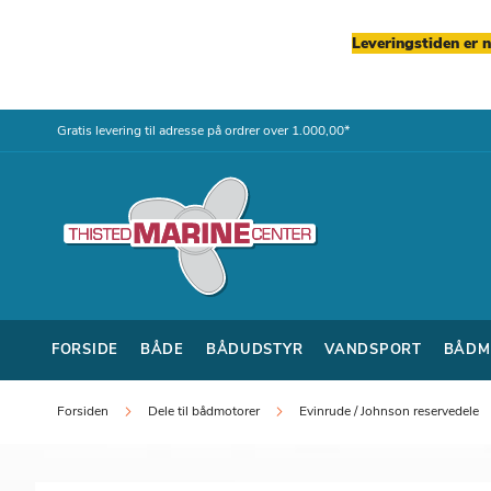
Leveringstiden er 
Skip
Gratis levering til adresse på ordrer over 1.000,00*
to
Content
FORSIDE
BÅDE
BÅDUDSTYR
VANDSPORT
BÅDM
Forsiden
Dele til bådmotorer
Evinrude / Johnson reservedele