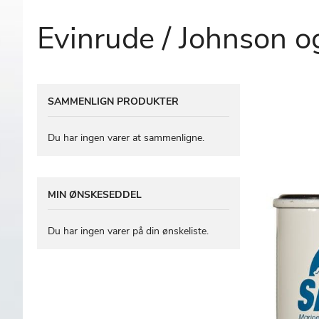
Evinrude / Johnson og
Gå
SAMMENLIGN PRODUKTER
til
slutningen
af
Du har ingen varer at sammenligne.
billedgalleriet
MIN ØNSKESEDDEL
Du har ingen varer på din ønskeliste.