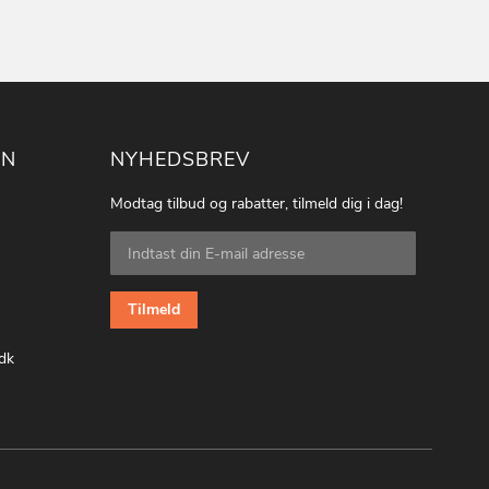
ON
NYHEDSBREV
Modtag tilbud og rabatter, tilmeld dig i dag!
Tilmeld
dig
vores
nyhedsbrev:
Tilmeld
dk