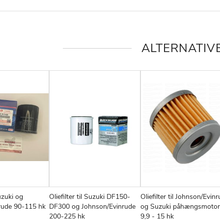
ALTERNATIV
Suzuki og
Oliefilter til Suzuki DF150-
Oliefilter til Johnson/Evin
TILFØJ
SAMMENLIGN
TILFØJ
SAMMENLIGN
TIL
v
Læg i kurv
Læg i kurv
rude 90-115 hk
DF300 og Johnson/Evinrude
og Suzuki påhængsmotor
TIL
TIL
TIL
200-225 hk
9,9 - 15 hk