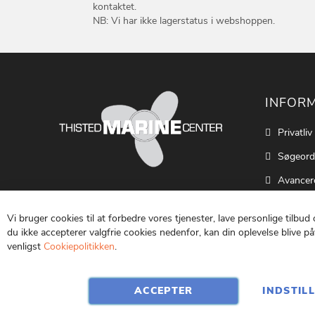
kontaktet.
NB: Vi har ikke lagerstatus i webshoppen.
INFOR
Privatliv
Søgeord
Avancer
Cookie S
Vi bruger cookies til at forbedre vores tjenester, lave personlige tilbud
Kontakt
du ikke accepterer valgfrie cookies nedenfor, kan din oplevelse blive påv
venligst
Cookiepolitikken
.
Vilkår o
ACCEPTER
INDSTIL