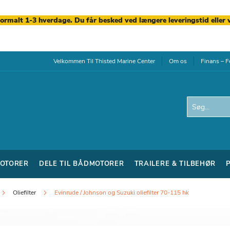
normalt 1-3 hverdage. Du får besked ved længere leveringstid eller 
Velkommen Til Thisted Marine Center
Om os
Finans – F
Search
OTORER
DELE TIL BÅDMOTORER
TRAILERE & TILBEHØR
Oliefilter
Evinrude / Johnson og Suzuki oliefilter 70-115 hk