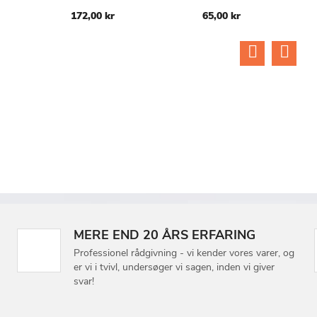
ØNSKE
ØNSKE
ØN
172,00 kr
65,00 kr
LISTE
LISTE
LIS
MERE END 20 ÅRS ERFARING
Professionel rådgivning - vi kender vores varer, og
er vi i tvivl, undersøger vi sagen, inden vi giver
svar!