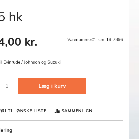
5 hk
4,00 kr.
Varenummer
cm-18-7896
il Evinrude / Johnson og Suzuki
Læg i kurv
FØJ TIL ØNSKE LISTE
SAMMENLIGN
iering