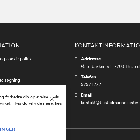
MATION
KONTAKTINFORMATI
 og cookie politik
Addresse
Østerbakken 91, 7700 Thisted
Telefon
et søgning
97971222
ettings
Email
 og forbedre din oplevelse. Hvis
 os
Luk
kontakt@thistedmarinecenter.
irket. Hvis du vil vide mere, læs
g Betingelser
LINGER