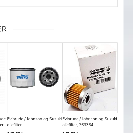
ER
rude
Evinrude / Johnson og Suzuki
Evinrude / Johnson og Suzuki
Sierra B
FØJ
SAMMENLIGN
TILFØJ
SAMMENLIGN
TILFØJ
SAMMENL
Læg i kurv
Læg i kurv
Læg
er
oliefilter
oliefilter, 763364
7947 -
TIL
TIL