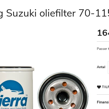
 Suzuki oliefilter 70-11
16
Passer t
Antal
TIL
Finans