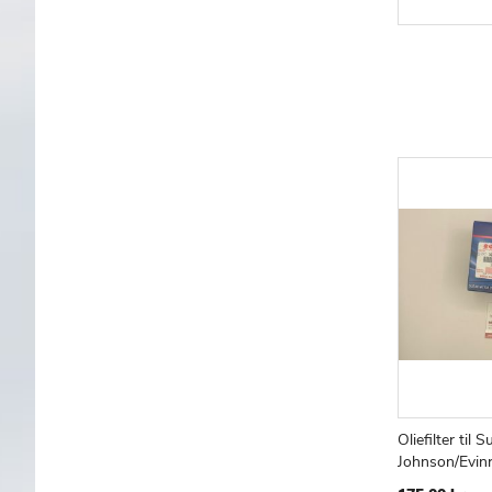
Oliefilter til 
Læg i kur
Johnson/Evin