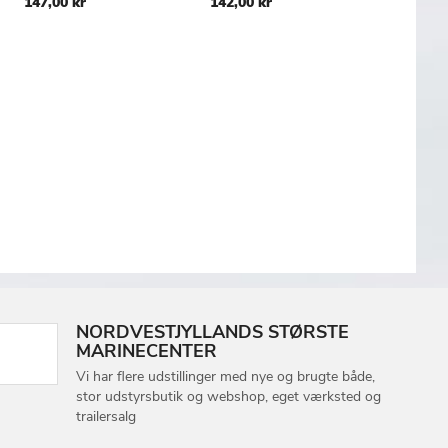
147,00 kr
142,00 kr
286,00 
SKE
ØNSKE
ØNSKE
TE
LISTE
LISTE
NORDVESTJYLLANDS STØRSTE
MARINECENTER
Vi har flere udstillinger med nye og brugte både,
stor udstyrsbutik og webshop, eget værksted og
trailersalg