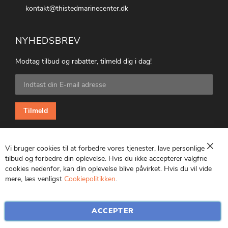
kontakt@thistedmarinecenter.dk
NYHEDSBREV
Modtag tilbud og rabatter, tilmeld dig i dag!
Tilmeld
dig
vores
nyhedsbrev:
Tilmeld
Vi bruger cookies til at forbedre vores tjenester, lave personlige
Luk
tilbud og forbedre din oplevelse. Hvis du ikke accepterer valgfrie
cookies nedenfor, kan din oplevelse blive påvirket. Hvis du vil vide
CVR: 25847369
mere, læs venligst
Cookiepolitikken
.
ACCEPTER