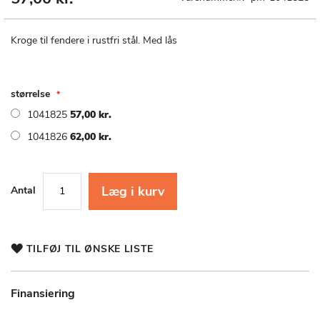
til
starten
af
Kroge til fendere i rustfri stål. Med lås
billedgalleriet
størrelse
1041825
57,00 kr.
1041826
62,00 kr.
Læg i kurv
Antal
TILFØJ TIL ØNSKE LISTE
Finansiering