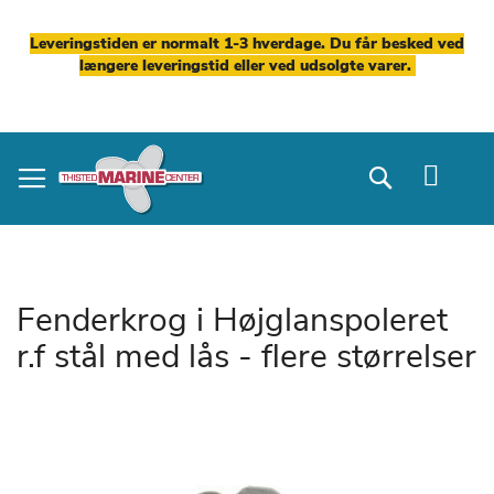
Leveringstiden er normalt 1-3 hverdage. Du får besked ved
længere leveringstid eller ved udsolgte varer.
Skip
to
Search
Content
Fenderkrog i Højglanspoleret
r.f stål med lås - flere størrelser
Gå
til
slutningen
af