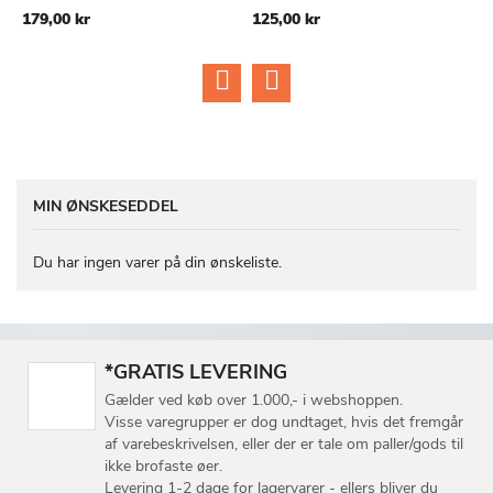
ØNSKE
ØNSKE
179,00 kr
125,00 kr
LISTE
LISTE
MIN ØNSKESEDDEL
Du har ingen varer på din ønskeliste.
*GRATIS LEVERING
Gælder ved køb over 1.000,- i webshoppen.
Visse varegrupper er dog undtaget, hvis det fremgår
af varebeskrivelsen, eller der er tale om paller/gods til
ikke brofaste øer.
Levering 1-2 dage for lagervarer - ellers bliver du