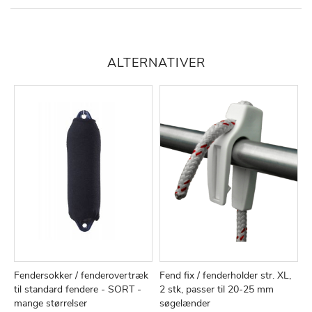
ALTERNATIVER
Fendersokker / fenderovertræk
Fend fix / fenderholder str. XL,
F
TILFØJ
SAMMENLIGN
TILFØJ
SAMMEN
Læg i kurv
Læg i kurv
til standard fendere - SORT -
2 stk, passer til 20-25 mm
p
TIL
TIL
mange størrelser
søgelænder
1