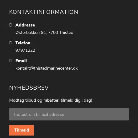
KONTAKTINFORMATION
Addresse
Østerbakken 91, 7700 Thisted
Telefon
97971222
Email
kontakt@thistedmarinecenter.dk
NYHEDSBREV
Modtag tilbud og rabatter, tilmeld dig i dag!
Tilmeld
dig
vores
nyhedsbrev:
Tilmeld