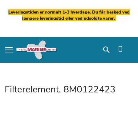
Leveringstiden er normalt 1-3 hverdage. Du får besked ved
længere leveringstid eller ved udsolgte varer.
Skip
to
Search
Content
Filterelement, 8M0122423
Gå
til
slutningen
af
billedgalleriet