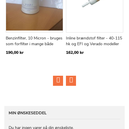
Benzinfilter, 10 Micron - bruges
Inline brændstof filter - 40-115
I
TILFØJ
SAMMENLIGN
TILFØJ
SAMMEN
Læg i kurv
Læg i kurv
som forfilter i mange både
hk og EFI og Verado modeller
8
TIL
TIL
190,00 kr
162,00 kr
6
ØNSKE
ØNSKE
LISTE
LISTE
MIN ØNSKESEDDEL
Du har ingen varer på din ønskeliste.