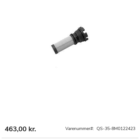
463,00 kr.
Gå
Varenummer
QS-35-8M0122423
til