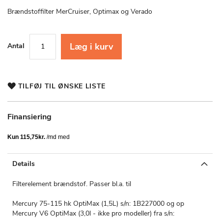
starten
af
Brændstoffilter MerCruiser, Optimax og Verado
billedgalleriet
Læg i kurv
Antal
TILFØJ TIL ØNSKE LISTE
Finansiering
Details
Filterelement brændstof. Passer bl.a. til
Mercury 75-115 hk OptiMax (1,5L) s/n: 1B227000 og op
Mercury V6 OptiMax (3,0l - ikke pro modeller) fra s/n: