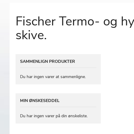
Fischer Termo- og h
skive.
Gå
SAMMENLIGN PRODUKTER
til
slutningen
af
Du har ingen varer at sammenligne.
billedgalleriet
MIN ØNSKESEDDEL
Du har ingen varer på din ønskeliste.