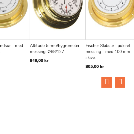
andsur - med
Altitude termo/hygrometer,
Fischer Skibsur i poleret
TILFØJ
SAMMENLIGN
TILFØJ
SAMMENLIGN
TIL
v
Læg i kurv
Læg i kurv
.
messing, Ø88/127
messing - med 100 mm
TIL
TIL
TIL
skive.
949,00 kr
ØNSKE
ØNSKE
ØN
805,00 kr
LISTE
LISTE
LIS