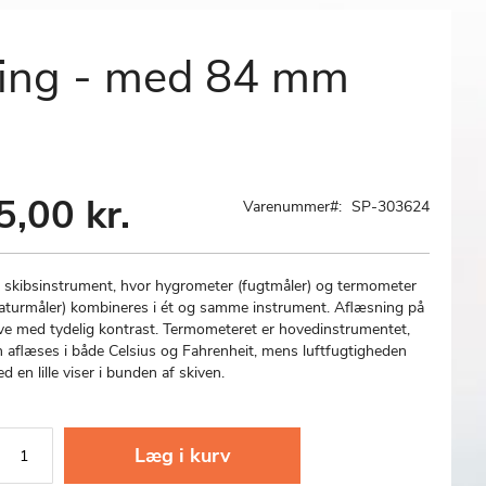
ssing - med 84 mm
5,00 kr.
Varenummer
SP-303624
k skibsinstrument, hvor hygrometer (fugtmåler) og termometer
aturmåler) kombineres i ét og samme instrument. Aflæsning på
ive med tydelig kontrast. Termometeret er hovedinstrumentet,
 aflæses i både Celsius og Fahrenheit, mens luftfugtigheden
d en lille viser i bunden af skiven.
Læg i kurv