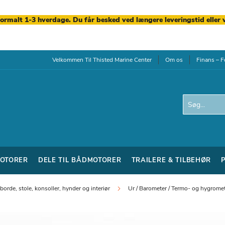
normalt 1-3 hverdage. Du får besked ved længere leveringstid eller 
Velkommen Til Thisted Marine Center
Om os
Finans – F
Search
OTORER
DELE TIL BÅDMOTORER
TRAILERE & TILBEHØR
orde, stole, konsoller, hynder og interiør
Ur / Barometer / Termo- og hygrome