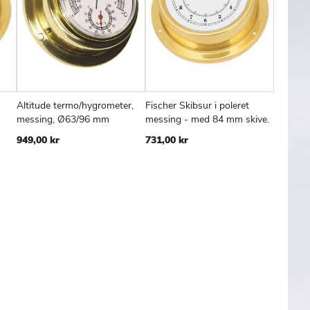
Altitude termo/hygrometer,
Fischer Skibsur i poleret
Flagermu
FØJ
SAMMENLIGN
TILFØJ
SAMMENLIGN
TILFØJ
SAMMENL
Læg i kurv
Læg i kurv
Læg
messing, Ø63/96 mm
messing - med 84 mm skive.
Højde: 
TIL
TIL
forskelli
949,00 kr
731,00 kr
SKE
ØNSKE
ØNSKE
199,00 
TE
LISTE
LISTE