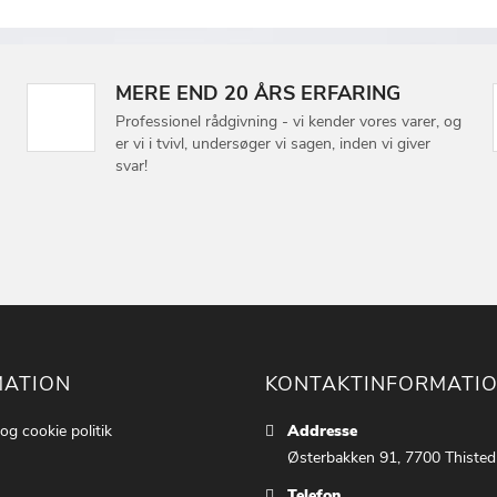
MERE END 20 ÅRS ERFARING
Professionel rådgivning - vi kender vores varer, og
er vi i tvivl, undersøger vi sagen, inden vi giver
svar!
MATION
KONTAKTINFORMATI
 og cookie politik
Addresse
Østerbakken 91, 7700 Thisted
Telefon