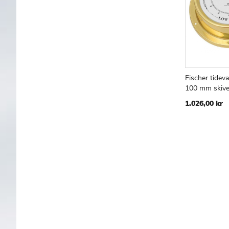
Fischer tidev
Læg i kur
100 mm skive
1.026,00 kr