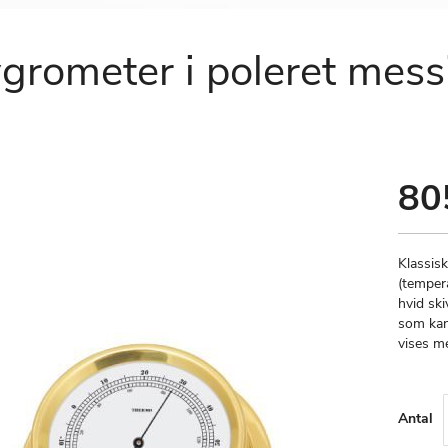
ygrometer i poleret me
80
Klassis
(temper
hvid sk
som kan
vises me
Antal