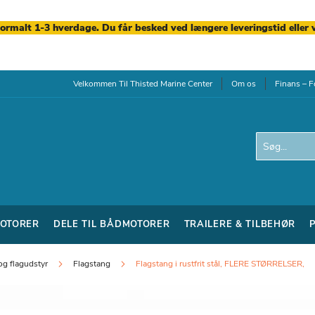
normalt 1-3 hverdage. Du får besked ved længere leveringstid eller 
Velkommen Til Thisted Marine Center
Om os
Finans – F
Search
OTORER
DELE TIL BÅDMOTORER
TRAILERE & TILBEHØR
og flagudstyr
Flagstang
Flagstang i rustfrit stål, FLERE STØRRELSER,