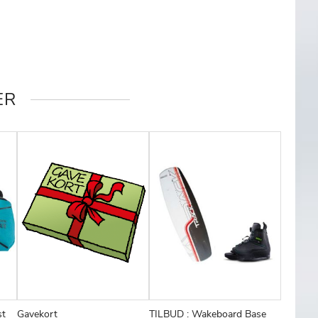
ER
st
Gavekort
TILBUD : Wakeboard Base
Splitfla