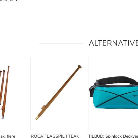
ØJ
AMMENLIGN
KE
E
ALTERNATIV
ak, flere
ROCA FLAGSPIL I TEAK
TILBUD: Spinlock Deckve