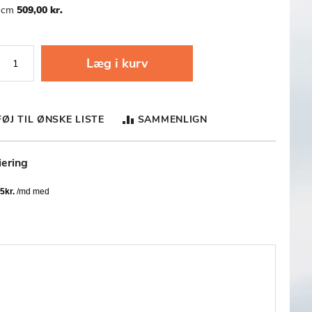
 cm
509,00 kr.
Læg i kurv
FØJ TIL ØNSKE LISTE
SAMMENLIGN
iering