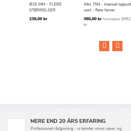
TILFØJ
SAMMENLIGN
TILFØJ
SAMMENLIGN
TIL
v
Læg i kurv
Læg i kurv
Ø25 MM - FLERE
Alto 75N - manuel oppust
TIL
TIL
TIL
STØRRELSER
vest - flere farver
ØNSKE
ØNSKE
ØN
Tilbudspris
239,00 kr
360,00 kr
699,
Normalpris
LISTE
LISTE
LIS
kr
MERE END 20 ÅRS ERFARING
Professionel rådgivning - vi kender vores varer, og