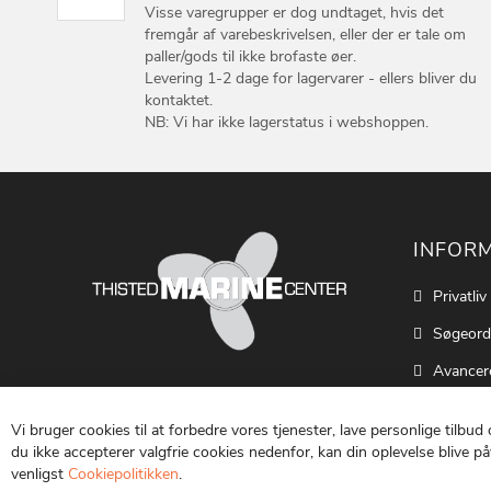
Visse varegrupper er dog undtaget, hvis det
fremgår af varebeskrivelsen, eller der er tale om
paller/gods til ikke brofaste øer.
Levering 1-2 dage for lagervarer - ellers bliver du
kontaktet.
NB: Vi har ikke lagerstatus i webshoppen.
INFOR
Privatliv
Søgeord
Avancer
Cookie S
Vi bruger cookies til at forbedre vores tjenester, lave personlige tilbud
Kontakt
du ikke accepterer valgfrie cookies nedenfor, kan din oplevelse blive påv
venligst
Cookiepolitikken
.
Vilkår o