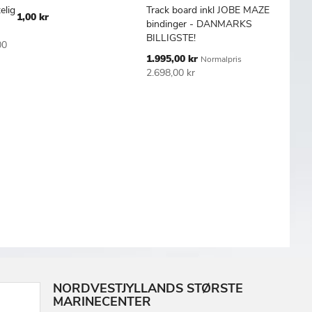
FØJ
SAMMENLIGN
TILFØJ
SAMMENLIGN
TILFØJ
SAMMENL
Læg i kurv
Læg i kurv
Læg
elig
Track board inkl JOBE MAZE
- flere s
1,00 kr
TIL
TIL
bindinger - DANMARKS
289,00 
SKE
ØNSKE
ØNSKE
BILLIGSTE!
00
TE
LISTE
LISTE
Tilbudspris
1.995,00 kr
Normalpris
2.698,00 kr
NORDVESTJYLLANDS STØRSTE
MARINECENTER