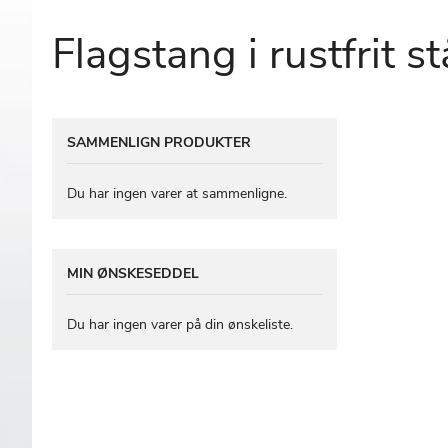
Flagstang i rustfrit
Gå
SAMMENLIGN PRODUKTER
til
slutningen
af
Du har ingen varer at sammenligne.
billedgalleriet
MIN ØNSKESEDDEL
Du har ingen varer på din ønskeliste.