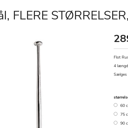
 stål, FLERE STØRRELSER
28
Flot Rus
4 længd
Sælges 
størrels
60 
75 
90 