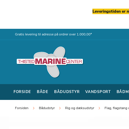
Leveringstiden er 
Skip
Gratis levering til adresse på ordrer over 1.000,00*
to
Content
FORSIDE
BÅDE
BÅDUDSTYR
VANDSPORT
BÅDM
Forsiden
Bådudstyr
Rig og dæksudstyr
Flag, flagstang 