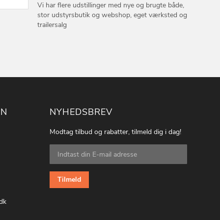
Vi har flere udstillinger med nye og brugte både,
stor udstyrsbutik og webshop, eget værksted og
trailersalg
ON
NYHEDSBREV
Modtag tilbud og rabatter, tilmeld dig i dag!
Tilmeld
dig
vores
nyhedsbrev:
Tilmeld
dk