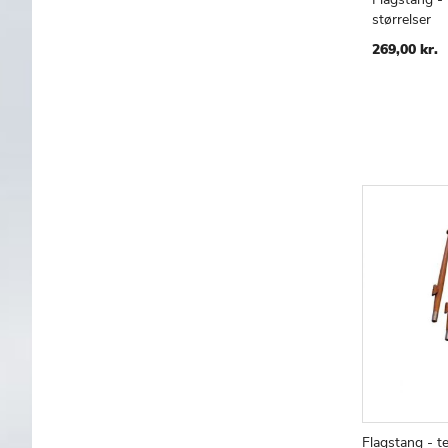
størrelser
TILF
S
TIL
269,00 kr.
ØNS
LIST
Flagstang - te