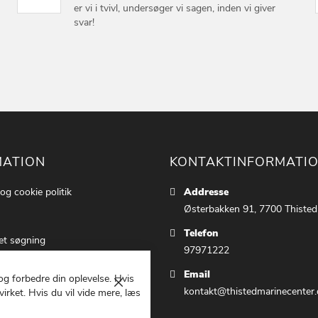
er vi i tvivl, undersøger vi sagen, inden vi giver
svar!
MATION
KONTAKTINFORMATI
 og cookie politik
Addresse
Østerbakken 91, 7700 Thisted
Telefon
et søgning
97971222
ettings
Email
 og forbedre din oplevelse. Hvis
 os
Luk
kontakt@thistedmarinecenter.
irket. Hvis du vil vide mere, læs
g Betingelser