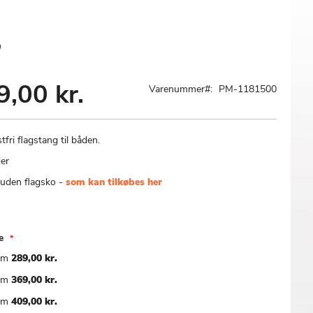
,
9,00 kr.
Varenummer
PM-1181500
tfri flagstang til båden.
er
uden flagsko -
som kan tilkøbes her
e
cm
289,00 kr.
cm
369,00 kr.
cm
409,00 kr.