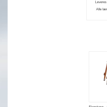
Leveres
Alle læ
Flagstang - 