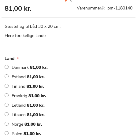
81,00 kr.
Gå
Varenummer
pm-1180140
til
starten
af
Gæsteflag til båd 30 x 20 cm.
billedgalleriet
Flere forskellige lande.
Land
Danmark
81,00 kr.
Estland
81,00 kr.
Finland
81,00 kr.
Frankrig
81,00 kr.
Letland
81,00 kr.
Litauen
81,00 kr.
Norge
81,00 kr.
Polen
81,00 kr.