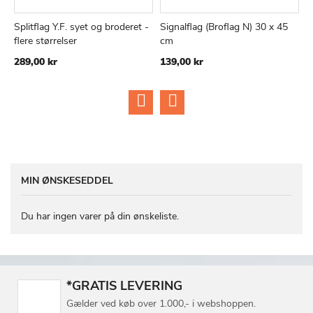
Splitflag Y.F. syet og broderet -
Signalflag (Broflag N) 30 x 45
L
TILFØJ
SAMMENLIGN
TILFØJ
SAMMEN
Læg i kurv
Læg i kurv
flere størrelser
cm
9
TIL
TIL
289,00 kr
139,00 kr
ØNSKE
ØNSKE
LISTE
LISTE
MIN ØNSKESEDDEL
Du har ingen varer på din ønskeliste.
*GRATIS LEVERING
Gælder ved køb over 1.000,- i webshoppen.