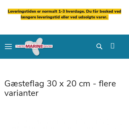
Leveringstiden er normalt 1-3 hverdage. Du får besked ved
længere leveringstid eller ved udsolgte varer.
Skip
to
Search
Content
Gæsteflag 30 x 20 cm - flere
varianter
Gå
til
slutningen
af