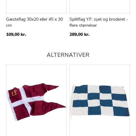
Gæsteflag 30x20 eller 45 x 30
Splitflag Y.F. syet og broderet -
cm
flere størrelser
TILFØJ
SAMMENLIGN
TILFØJ
SAMMENLIGN
TIL
TIL
109,00 kr.
289,00 kr.
ØNSKE
ØNSKE
LISTE
LISTE
ALTERNATIVER