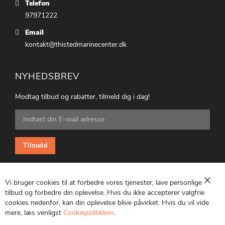
Telefon
97971222
Email
kontakt@thistedmarinecenter.dk
NYHEDSBREV
Modtag tilbud og rabatter, tilmeld dig i dag!
Tilmeld
dig
vores
nyhedsbrev:
Tilmeld
Vi bruger cookies til at forbedre vores tjenester, lave personlige
Luk
tilbud og forbedre din oplevelse. Hvis du ikke accepterer valgfrie
cookies nedenfor, kan din oplevelse blive påvirket. Hvis du vil vide
CVR: 25847369
mere, læs venligst
Cookiepolitikken
.