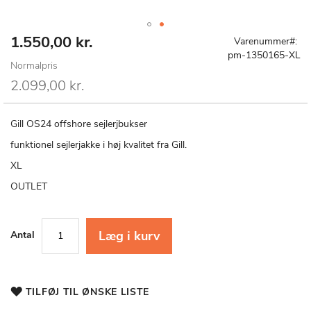
1.550,00 kr.
Special
Gå
Varenummer
Price
til
pm-1350165-XL
Normalpris
starten
af
2.099,00 kr.
billedgalleriet
Gill OS24 offshore sejlerjbukser
funktionel sejlerjakke i høj kvalitet fra Gill.
XL
OUTLET
Læg i kurv
Antal
TILFØJ TIL ØNSKE LISTE