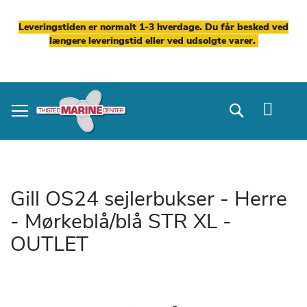
Leveringstiden er normalt 1-3 hverdage. Du får besked ved
længere leveringstid eller ved udsolgte varer.
Skip
to
Search
Content
Gill OS24 sejlerbukser - Herre
- Mørkeblå/blå STR XL -
OUTLET
Gå
til
slutningen