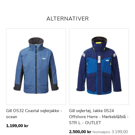
ALTERNATIVER
Gill OS32 Coastal sejlerjakke -
Gill sejlertøj, Jakke 0S24
G
TILFØJ
SAMMENLIGN
TILFØJ
SAMMEN
Læg i kurv
Læg i kurv
ocean
Offshore Herre - Mørkeblå/blå -
r
TIL
TIL
STR L - OUTLET
1.199,00 kr
1
ØNSKE
ØNSKE
Tilbudspris
2.500,00 kr
3.199,00
Normalpris
LISTE
LISTE