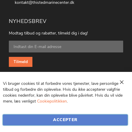
kontakt@thistedmarinecenter.dk
NYHEDSBREV
Modtag tilbud og rabatter, tilmeld dig i dag!
Tilmeld
dig
vores
nyhedsbrev:
Tilmeld
Vi bruger cookies til at forbedre vores tjenester, lave personlige
Luk
tilbud og forbedre din oplevelse. Hvis du ikke accepterer valgfrie
cookies nedenfor, kan din oplevelse blive påvirket. Hvis du vil vide
CVR: 25847369
mere, læs venligst
Cookiepolitikken
.
ACCEPTER