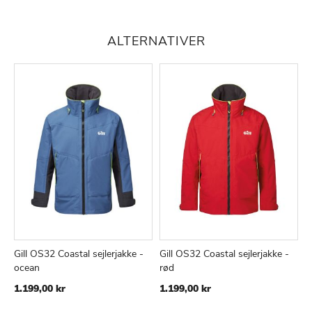
ALTERNATIVER
Gill OS32 Coastal sejlerjakke -
Gill OS32 Coastal sejlerjakke -
G
TILFØJ
SAMMENLIGN
TILFØJ
SAMMEN
Læg i kurv
Læg i kurv
ocean
rød
O
TIL
TIL
s
1.199,00 kr
1.199,00 kr
ØNSKE
ØNSKE
Ti
1
LISTE
LISTE