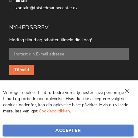
Email
kontakt@thistedmarinecenter.dk
NYHEDSBREV
Modtag tilbud og rabatter, tilmeld dig i dag!
Tilmeld
dig
vores
nyhedsbrev:
Tilmeld
Vi bruger cookies til at forbedre vores tjenester, lave personlige
Luk
tilbud og forbedre din oplevelse. Hvis du ikke accepterer valgfrie
cookies nedenfor, kan din oplevelse blive påvirket. Hvis du vil vide
CVR: 25847369
mere, læs venligst
Cookiepolitikken
.
ACCEPTER