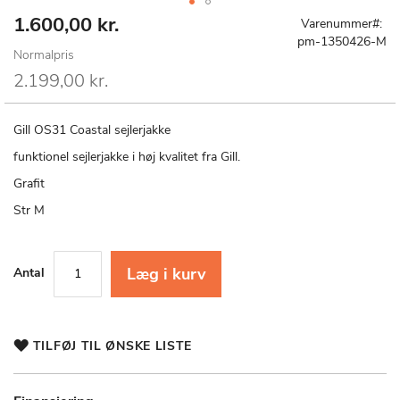
1.600,00 kr.
Special
Gå
Varenummer
Price
til
pm-1350426-M
Normalpris
starten
af
2.199,00 kr.
billedgalleriet
Gill OS31 Coastal sejlerjakke
funktionel sejlerjakke i høj kvalitet fra Gill.
Grafit
Str M
Læg i kurv
Antal
TILFØJ TIL ØNSKE LISTE