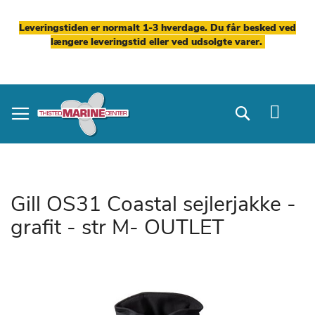
Leveringstiden er normalt 1-3 hverdage. Du får besked ved
længere leveringstid eller ved udsolgte varer.
Skip
to
Search
Content
Gill OS31 Coastal sejlerjakke -
grafit - str M- OUTLET
Gå
til
slutningen
af