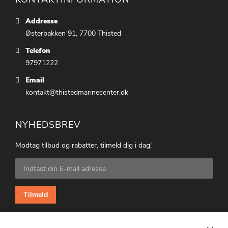
Addresse
Østerbakken 91, 7700 Thisted
Telefon
97971222
Email
kontakt@thistedmarinecenter.dk
NYHEDSBREV
Modtag tilbud og rabatter, tilmeld dig i dag!
Tilmeld
dig
vores
nyhedsbrev:
Tilmeld