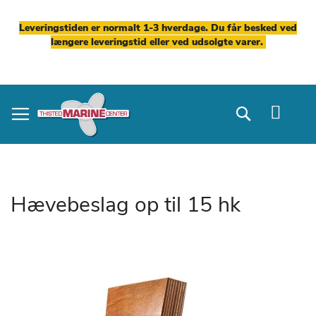
Leveringstiden er normalt 1-3 hverdage. Du får besked ved
længere leveringstid eller ved udsolgte varer.
Skip
to
Search
Content
Hævebeslag op til 15 hk
Gå
til
slutningen
af
billedgalleriet