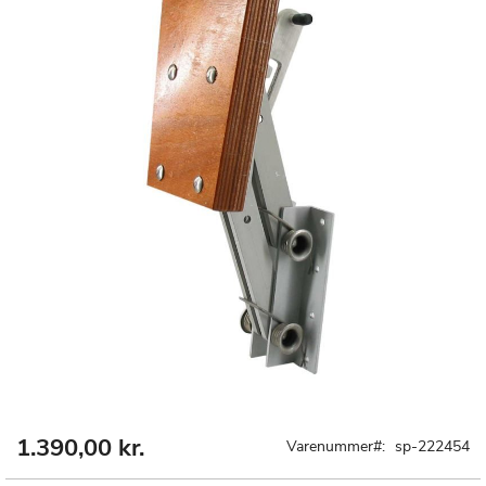
1.390,00 kr.
Gå
Varenummer
sp-222454
til