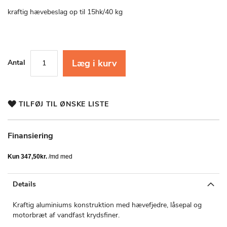
starten
af
kraftig hævebeslag op til 15hk/40 kg
billedgalleriet
Læg i kurv
Antal
TILFØJ TIL ØNSKE LISTE
Finansiering
Details
Kraftig aluminiums konstruktion med hævefjedre, låsepal og
motorbræt af vandfast krydsfiner.