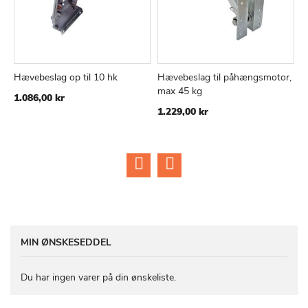
Hævebeslag op til 10 hk
Hævebeslag til påhængsmotor,
M
TILFØJ
SAMMENLIGN
TILFØJ
SAMMEN
Læg i kurv
Læg i kurv
max 45 kg
e
1.086,00 kr
TIL
TIL
1.229,00 kr
5
ØNSKE
ØNSKE
LISTE
LISTE
MIN ØNSKESEDDEL
Du har ingen varer på din ønskeliste.