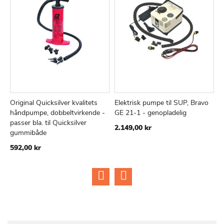
Original Quicksilver kvalitets
Elektrisk pumpe til SUP, Bravo
K
TILFØJ
SAMMENLIGN
TILFØJ
SAMMEN
Læg i kurv
Læg i kurv
håndpumpe, dobbeltvirkende -
GE 21-1 - genopladelig
1
TIL
TIL
passer bla. til Quicksilver
2.149,00 kr
ØNSKE
ØNSKE
gummibåde
LISTE
LISTE
592,00 kr