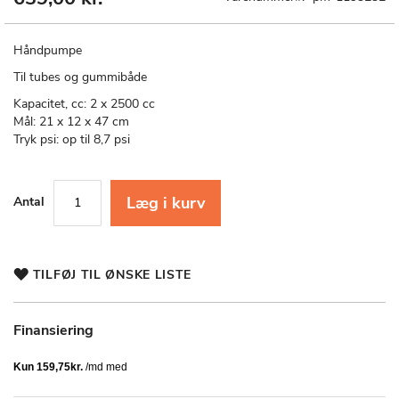
til
starten
af
Håndpumpe
billedgalleriet
Til tubes og gummibåde
Kapacitet, cc: 2 x 2500 cc
Mål: 21 x 12 x 47 cm
Tryk psi: op til 8,7 psi
Læg i kurv
Antal
TILFØJ TIL ØNSKE LISTE
Finansiering