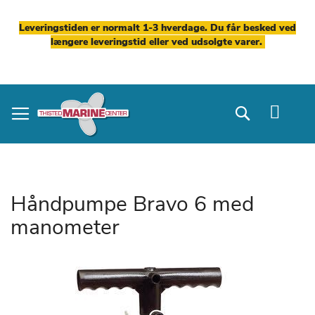
Leveringstiden er normalt 1-3 hverdage. Du får besked ved
længere leveringstid eller ved udsolgte varer.
Skip
to
Search
Content
Håndpumpe Bravo 6 med
manometer
Gå
til
slutningen
af