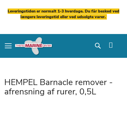
Leveringstiden er normalt 1-3 hverdage. Du får besked ved
længere leveringstid eller ved udsolgte varer.
Skip
to
Search
Content
HEMPEL Barnacle remover -
afrensning af rurer, 0,5L
Gå
til
slutningen
af