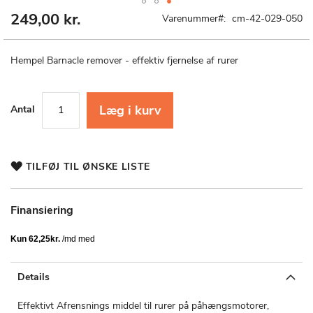
249,00 kr.
Gå
Varenummer
cm-42-029-050
til
starten
af
Hempel Barnacle remover - effektiv fjernelse af rurer
billedgalleriet
Læg i kurv
Antal
TILFØJ TIL ØNSKE LISTE
Finansiering
Details
Effektivt Afrensnings middel til rurer på påhængsmotorer,