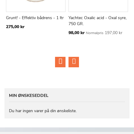
Grunt! - Effektiv bådrens - 1 ltr
Yachtec Oxalic acid - Oxal syre,
P
TILFØJ
SAMMENLIGN
TILFØJ
SAMMEN
Læg i kurv
Læg i kurv
750 GR.
u
275,00 kr
TIL
TIL
Tilbudspris
98,00 kr
197,00 kr
3
Normalpris
ØNSKE
ØNSKE
LISTE
LISTE
MIN ØNSKESEDDEL
Du har ingen varer på din ønskeliste.