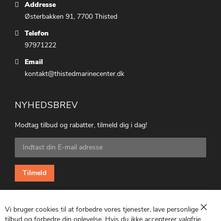
Addresse
Østerbakken 91, 7700 Thisted
Telefon
97971222
Email
kontakt@thistedmarinecenter.dk
NYHEDSBREV
Modtag tilbud og rabatter, tilmeld dig i dag!
Tilmeld
dig
vores
nyhedsbrev:
Tilmeld
Vi bruger cookies til at forbedre vores tjenester, lave personlige
Luk
tilbud og forbedre din oplevelse. Hvis du ikke accepterer valgfrie