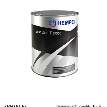
billedgalleriet
389,00 kr.
Gå
Varenummer
cm-44-010-075