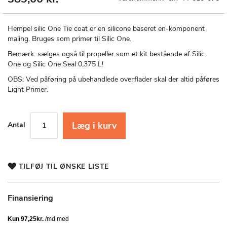
til
starten
af
Hempel silic One Tie coat er en silicone baseret en-komponent
billedgalleriet
maling. Bruges som primer til Silic One.
Bemærk: sælges også til propeller som et kit bestående af Silic
One og Silic One Seal 0,375 L!
OBS: Ved påføring på ubehandlede overflader skal der altid påføres
Light Primer.
Læg i kurv
Antal
TILFØJ TIL ØNSKE LISTE
Finansiering