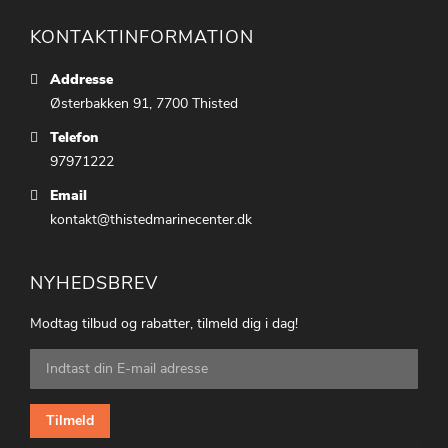
KONTAKTINFORMATION
Addresse
Østerbakken 91, 7700 Thisted
Telefon
97971222
Email
kontakt@thistedmarinecenter.dk
NYHEDSBREV
Modtag tilbud og rabatter, tilmeld dig i dag!
Tilmeld
dig
vores
nyhedsbrev:
Tilmeld