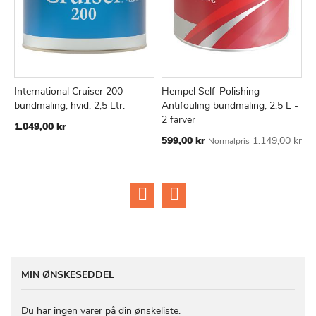
International Cruiser 200
Hempel Self-Polishing
H
TILFØJ
SAMMENLIGN
TILFØJ
SAMMEN
Læg i kurv
Læg i kurv
bundmaling, hvid, 2,5 Ltr.
Antifouling bundmaling, 2,5 L -
F
TIL
TIL
2 farver
1.049,00 kr
4
ØNSKE
ØNSKE
Tilbudspris
599,00 kr
1.149,00 kr
Normalpris
LISTE
LISTE
MIN ØNSKESEDDEL
Du har ingen varer på din ønskeliste.