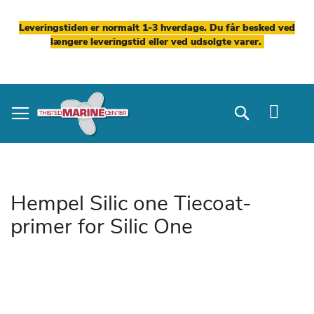
Leveringstiden er normalt 1-3 hverdage. Du får besked ved
længere leveringstid eller ved udsolgte varer.
Skip
to
Search
Content
Hempel Silic one Tiecoat-
primer for Silic One
Gå
til
slutningen
af