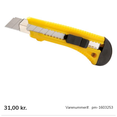
31,00 kr.
Gå
Varenummer
pm-1603253
til