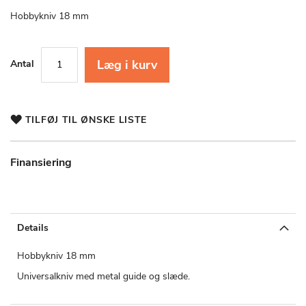
starten
af
Hobbykniv 18 mm
billedgalleriet
Læg i kurv
Antal
TILFØJ TIL ØNSKE LISTE
Finansiering
Details
Hobbykniv 18 mm
Universalkniv med metal guide og slæde.