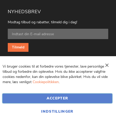
NYHEDSBREV
Modtag tilbud og rabatter, tilmeld dig i dag!
Tilmeld
dig
vores
nyhedsbrev:
Tilmeld
Vi bruger cookies til at forbedre vores tjenester, lave personlige
Luk
tilbud og forbedre din oplevelse. Hvis du ikke accepterer valgfrie
cookies nedenfor, kan din oplevelse blive påvirket. Hvis du vil vide
CVR: 25847369
mere, læs venligst
Cookiepolitikken
.
ACCEPTER
INDSTILLINGER