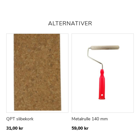
ALTERNATIVER
QPT slibekork
Metalrulle 140 mm
Q
TILFØJ
SAMMENLIGN
TILFØJ
SAMMEN
Læg i kurv
Læg i kurv
X
31,00 kr
59,00 kr
TIL
TIL
1
ØNSKE
ØNSKE