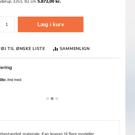
nderup 3251, 82 cm
5.872,00 kr.
Læg i kurv
FØJ TIL ØNSKE LISTE
SAMMENLIGN
iering
rbestandigt materiale. Kan leveres til flere modeller.