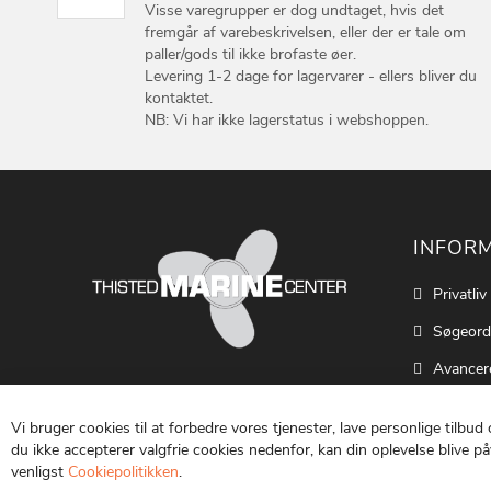
Visse varegrupper er dog undtaget, hvis det
fremgår af varebeskrivelsen, eller der er tale om
paller/gods til ikke brofaste øer.
Levering 1-2 dage for lagervarer - ellers bliver du
kontaktet.
NB: Vi har ikke lagerstatus i webshoppen.
INFOR
Privatliv
Søgeord
Avancer
Cookie S
Vi bruger cookies til at forbedre vores tjenester, lave personlige tilbud
Kontakt
du ikke accepterer valgfrie cookies nedenfor, kan din oplevelse blive påv
venligst
Cookiepolitikken
.
Vilkår o