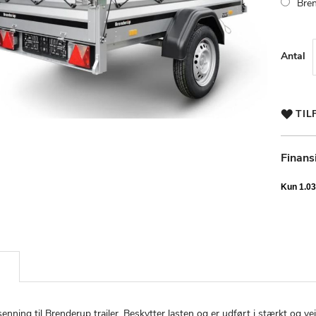
Bre
Antal
TIL
Finans
enning til Brenderup trailer. Beskytter lasten og er udført i stærkt og vej