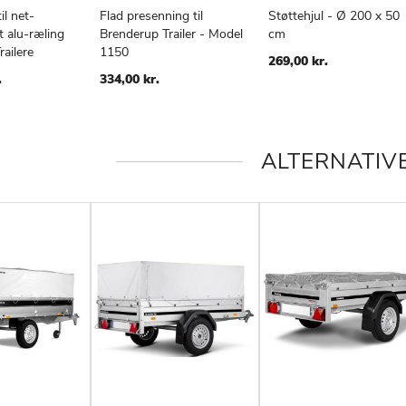
il net-
Flad presenning til
Støttehjul - Ø 200 x 50
t alu-ræling
Brenderup Trailer - Model
cm
ailere
1150
269,00 kr.
.
334,00 kr.
ALTERNATIV