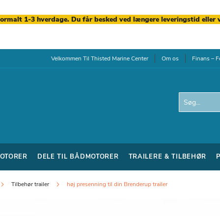
normalt 1-3 hverdage. Du får besked ved længere leveringstid eller 
Velkommen Til Thisted Marine Center
Om os
Finans – F
Search
OTORER
DELE TIL BÅDMOTORER
TRAILERE & TILBEHØR
Tilbehør trailer
høj presenning til din Brenderup trailer