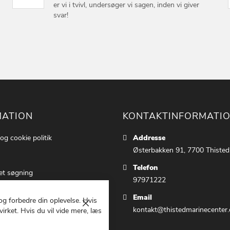
er vi i tvivl, undersøger vi sagen, inden vi giver
svar!
MATION
KONTAKTINFORMATI
 og cookie politik
Addresse
Østerbakken 91, 7700 Thisted
Telefon
et søgning
97971222
ettings
Email
 og forbedre din oplevelse. Hvis
 os
Luk
kontakt@thistedmarinecenter.
irket. Hvis du vil vide mere, læs
g Betingelser