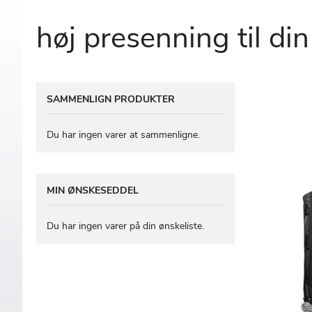
høj presenning til din
Gå
SAMMENLIGN PRODUKTER
til
slutningen
af
Du har ingen varer at sammenligne.
billedgalleriet
MIN ØNSKESEDDEL
Du har ingen varer på din ønskeliste.