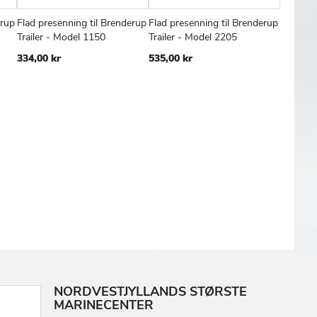
erup
Flad presenning til Brenderup
Flad presenning til Brenderup
Kraftige
FØJ
SAMMENLIGN
TILFØJ
SAMMENLIGN
TILFØJ
SAMMENL
Læg i kurv
Læg i kurv
Læg
Trailer - Model 1150
Trailer - Model 2205
lange (
TIL
TIL
334,00 kr
535,00 kr
285,00 
SKE
ØNSKE
ØNSKE
TE
LISTE
LISTE
NORDVESTJYLLANDS STØRSTE
MARINECENTER