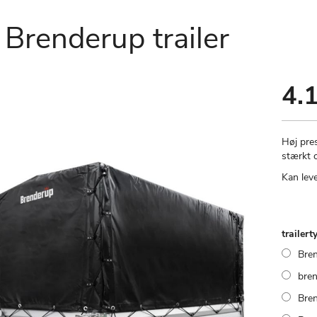
 Brenderup trailer
4.1
Høj pres
stærkt o
Kan leve
trailert
Bre
bre
Bre