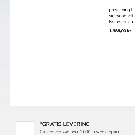
presenning til
Læg i kur
sider/dobbelt 
Brenderup Tra
1.386,00 kr
*GRATIS LEVERING
Gælder ved køb over 1.000,- i webshoppen.