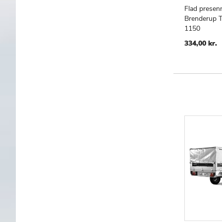
Flad presenn
Brenderup Tr
TILF
S
1150
TIL
ØNS
334,00 kr.
LIST