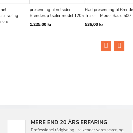
 net-
presenning til netsider -
Flad presenning til Brend
TILFØJ
SAMMENLIGN
TILFØJ
SAMMENLIGN
TIL
v
Læg i kurv
Læg i kurv
alu-ræling
Brenderup trailer model 1205
Trailer - Model Basic 500
TIL
TIL
TIL
ilere
1.225,00 kr
536,00 kr
ØNSKE
ØNSKE
ØN
LISTE
LISTE
LIS
MERE END 20 ÅRS ERFARING
Professionel rådgivning - vi kender vores varer, og