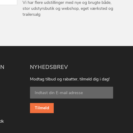
Vi har flere udstillinger med nye og brugte både,
stor udstyrsbutik og webshop, eget værksted og
trailersalg
ON
NYHEDSBREV
Modtag tilbud og rabatter, tilmeld dig i dag!
Tilmeld
dig
vores
nyhedsbrev:
Tilmeld
dk