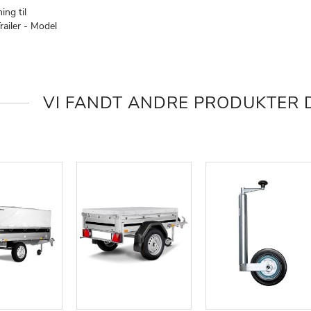
ing til
ailer - Model
ØJ
AMMENLIGN
KE
E
VI FANDT ANDRE PRODUKTER D