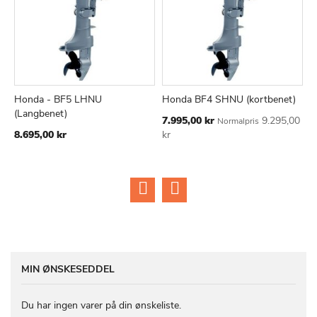
Honda - BF5 LHNU
Honda BF4 SHNU (kortbenet)
H
TILFØJ
SAMMENLIGN
TILFØJ
SAMMEN
Læg i kurv
Læg i kurv
(Langbenet)
L
Tilbudspris
7.995,00 kr
9.295,00
Normalpris
TIL
TIL
Ti
8.695,00 kr
kr
9
ØNSKE
ØNSKE
1
LISTE
LISTE
MIN ØNSKESEDDEL
Du har ingen varer på din ønskeliste.