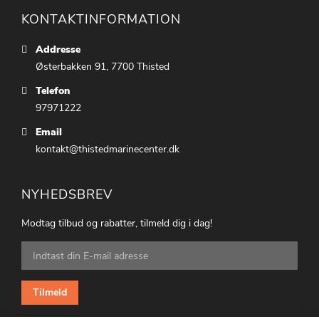
KONTAKTINFORMATION
Addresse
Østerbakken 91, 7700 Thisted
Telefon
97971222
Email
kontakt@thistedmarinecenter.dk
NYHEDSBREV
Modtag tilbud og rabatter, tilmeld dig i dag!
Tilmeld
dig
vores
nyhedsbrev:
Tilmeld