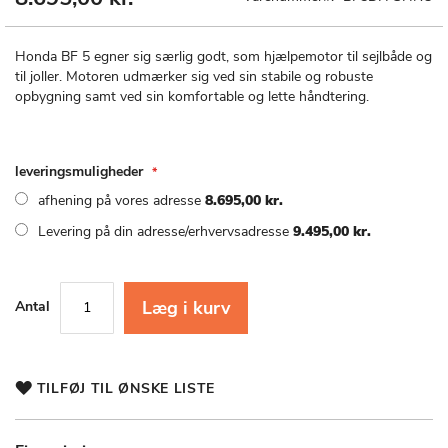
til
starten
af
Honda BF 5 egner sig særlig godt, som hjælpemotor til sejlbåde og
billedgalleriet
til joller. Motoren udmærker sig ved sin stabile og robuste
opbygning samt ved sin komfortable og lette håndtering.
leveringsmuligheder
afhening på vores adresse
8.695,00 kr.
Levering på din adresse/erhvervsadresse
9.495,00 kr.
Læg i kurv
Antal
TILFØJ TIL ØNSKE LISTE