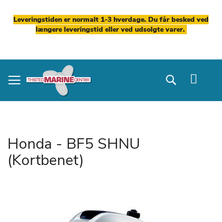
Leveringstiden er normalt 1-3 hverdage. Du får besked ved
længere leveringstid eller ved udsolgte varer.
Skip
to
Search
Content
Honda - BF5 SHNU
(Kortbenet)
Gå
til
slutningen
af