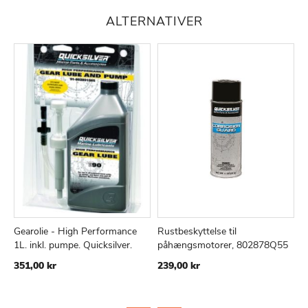
ALTERNATIVER
Gearolie - High Performance
Rustbeskyttelse til
S
TILFØJ
SAMMENLIGN
TILFØJ
SAMMEN
Læg i kurv
Læg i kurv
1L. inkl. pumpe. Quicksilver.
påhængsmotorer, 802878Q55
h
TIL
TIL
1
351,00 kr
239,00 kr
ØNSKE
ØNSKE
2
LISTE
LISTE