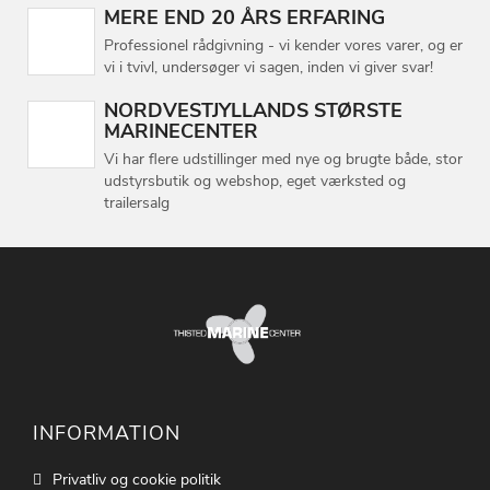
MERE END 20 ÅRS ERFARING
Professionel rådgivning - vi kender vores varer, og er
vi i tvivl, undersøger vi sagen, inden vi giver svar!
NORDVESTJYLLANDS STØRSTE
MARINECENTER
Vi har flere udstillinger med nye og brugte både, stor
udstyrsbutik og webshop, eget værksted og
trailersalg
INFORMATION
Privatliv og cookie politik