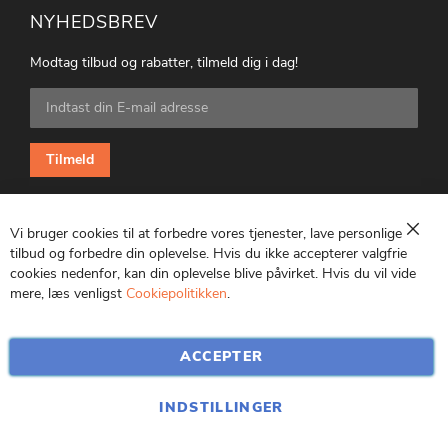
NYHEDSBREV
Modtag tilbud og rabatter, tilmeld dig i dag!
Tilmeld
dig
vores
nyhedsbrev:
Tilmeld
Vi bruger cookies til at forbedre vores tjenester, lave personlige
Luk
tilbud og forbedre din oplevelse. Hvis du ikke accepterer valgfrie
cookies nedenfor, kan din oplevelse blive påvirket. Hvis du vil vide
CVR: 25847369
mere, læs venligst
Cookiepolitikken
.
ACCEPTER
INDSTILLINGER