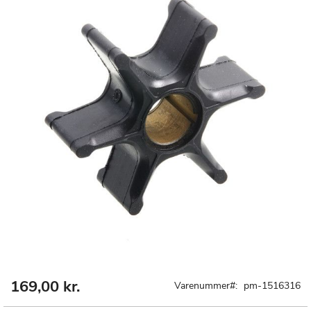
169,00 kr.
Gå
Varenummer
pm-1516316
til