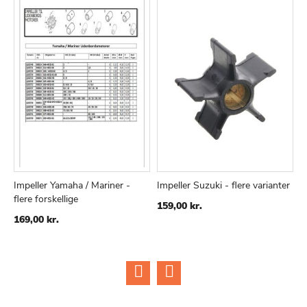
Impeller Yamaha / Mariner -
Impeller Suzuki - flere varianter
U
flere forskellige
M
TILFØJ
SAMMENLIGN
TILFØJ
SAMMENLIGN
159,00 kr.
p
TIL
TIL
169,00 kr.
ØNSKE
ØNSKE
1
LISTE
LISTE