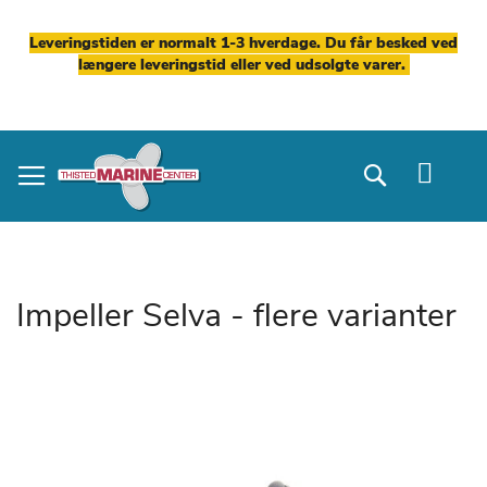
Leveringstiden er normalt 1-3 hverdage. Du får besked ved
længere leveringstid eller ved udsolgte varer.
Skip
to
Search
Content
Impeller Selva - flere varianter
Gå
til
slutningen
af
billedgalleriet