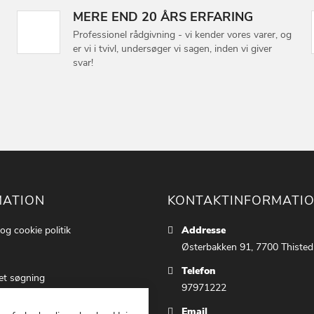
MERE END 20 ÅRS ERFARING
Professionel rådgivning - vi kender vores varer, og
er vi i tvivl, undersøger vi sagen, inden vi giver
svar!
MATION
KONTAKTINFORMATI
 og cookie politik
Addresse
Østerbakken 91, 7700 Thisted
Telefon
et søgning
97971222
ettings
Email