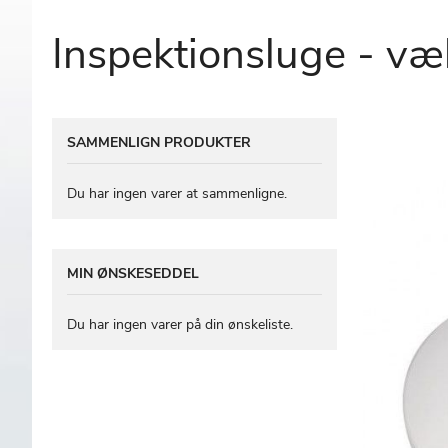
Inspektionsluge - v
Gå
SAMMENLIGN PRODUKTER
til
slutningen
af
Du har ingen varer at sammenligne.
billedgalleriet
MIN ØNSKESEDDEL
Du har ingen varer på din ønskeliste.