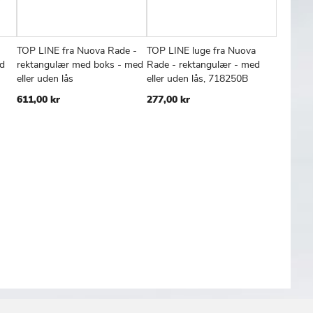
TOP LINE fra Nuova Rade -
TOP LINE luge fra Nuova
TOP LIN
FØJ
SAMMENLIGN
TILFØJ
SAMMENLIGN
TILFØJ
SAMMENL
Læg i kurv
Læg i kurv
Læg
ed
rektangulær med boks - med
Rade - rektangulær - med
Rade - 
TIL
TIL
eller uden lås
eller uden lås, 718250B
vælg me
SKE
ØNSKE
ØNSKE
lås
611,00 kr
277,00 kr
TE
LISTE
LISTE
785,00 