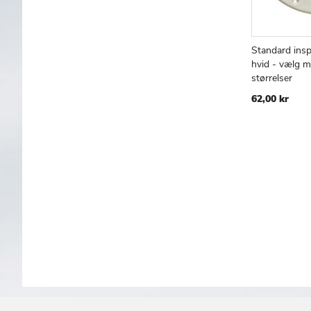
Standard insp
Læg i kur
hvid - vælg m
størrelser
62,00 kr