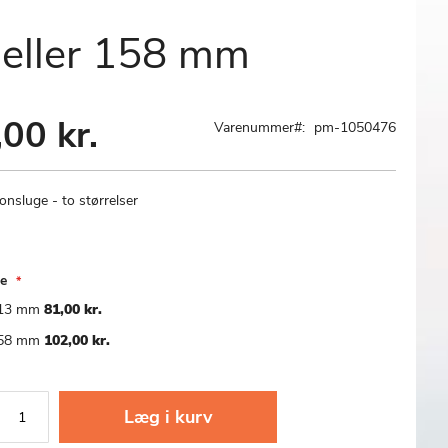
 eller 158 mm
00 kr.
Varenummer
pm-1050476
onsluge - to størrelser
se
13 mm
81,00 kr.
58 mm
102,00 kr.
Læg i kurv