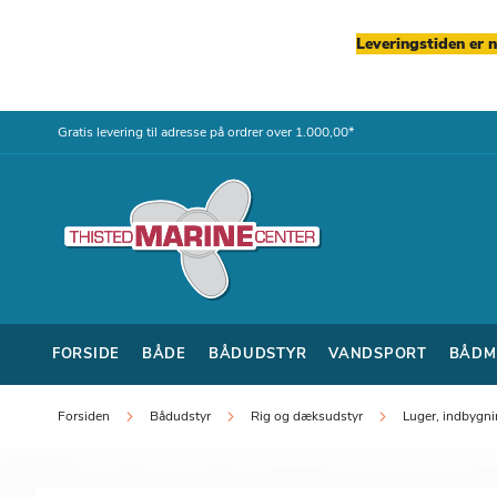
Leveringstiden er 
Skip
Gratis levering til adresse på ordrer over 1.000,00*
to
Content
FORSIDE
BÅDE
BÅDUDSTYR
VANDSPORT
BÅDM
Forsiden
Bådudstyr
Rig og dæksudstyr
Luger, indbygni