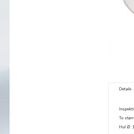
Gå
til
Details
starten
af
billedgalleriet
Inspekt
To størr
Hul Ø: 