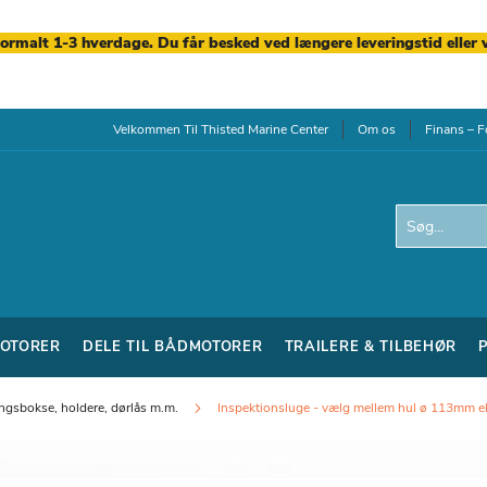
normalt 1-3 hverdage. Du får besked ved længere leveringstid eller 
Velkommen Til Thisted Marine Center
Om os
Finans – F
Search
OTORER
DELE TIL BÅDMOTORER
TRAILERE & TILBEHØR
ngsbokse, holdere, dørlås m.m.
Inspektionsluge - vælg mellem hul ø 113mm e