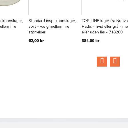
ektionsluger,
Standard inspektionsluger,
TOP LINE luger fra Nuova
TILFØJ
SAMMENLIGN
TILFØJ
SAMMENLIGN
TIL
v
Læg i kurv
Læg i kurv
ellem fire
sort - vælg mellem fire
Rade. - hvid eller grå - m
TIL
TIL
TIL
størrelser
eller uden lås - 718260
ØNSKE
ØNSKE
ØN
62,00 kr
384,00 kr
LISTE
LISTE
LIS