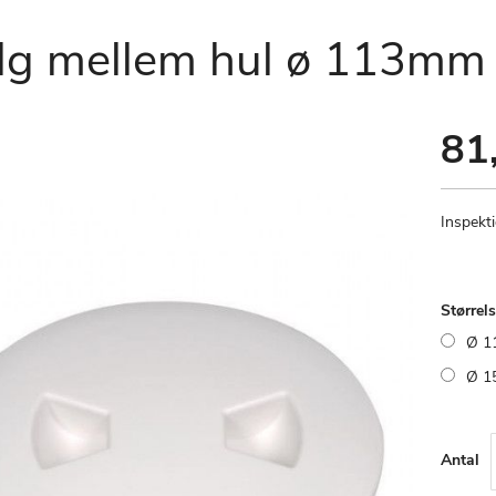
ælg mellem hul ø 113mm
81,
Inspekti
Størrel
Ø 1
Ø 1
Antal