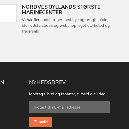
NORDVESTJYLLANDS STØRSTE
MARINECENTER
Vi har flere udstillinger med nye og brugte både,
stor udstyrsbutik og webshop, eget værksted og
trailersalg
ON
NYHEDSBREV
Modtag tilbud og rabatter, tilmeld dig i dag!
Tilmeld
dig
vores
nyhedsbrev:
Tilmeld