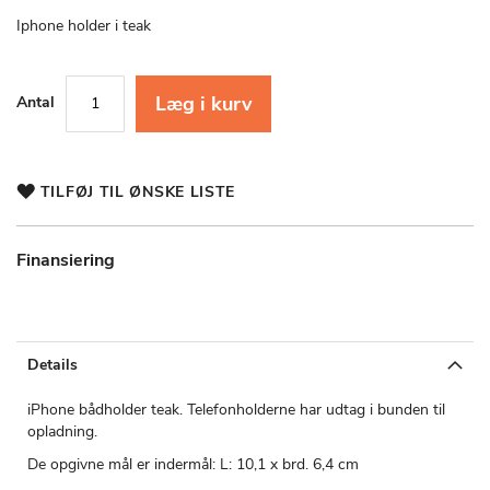
starten
af
Iphone holder i teak
billedgalleriet
Læg i kurv
Antal
TILFØJ TIL ØNSKE LISTE
Finansiering
Details
iPhone bådholder teak. Telefonholderne har udtag i bunden til
opladning.
De opgivne mål er indermål: L: 10,1 x brd. 6,4 cm