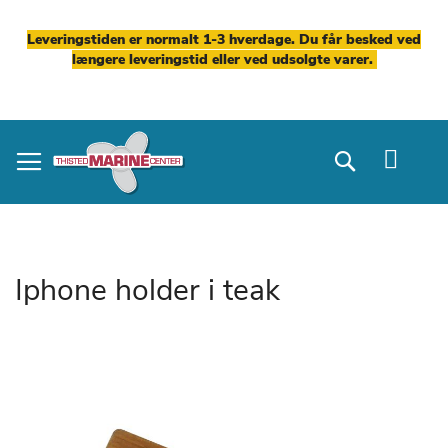
Leveringstiden er normalt 1-3 hverdage. Du får besked ved
længere leveringstid eller ved udsolgte varer.
Skip
to
Search
Content
Iphone holder i teak
Gå
til
slutningen
af
billedgalleriet