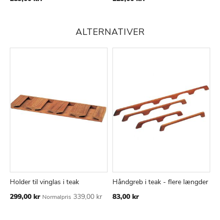
TIL
TIL
ØNSKE
ØNSKE
LISTE
LISTE
ALTERNATIVER
Holder til vinglas i teak
Håndgreb i teak - flere længder
H
TILFØJ
SAMMENLIGN
TILFØJ
SAMMEN
Læg i kurv
Læg i kurv
Tilbudspris
299,00 kr
339,00 kr
83,00 kr
1
Normalpris
TIL
TIL
ØNSKE
ØNSKE
LISTE
LISTE