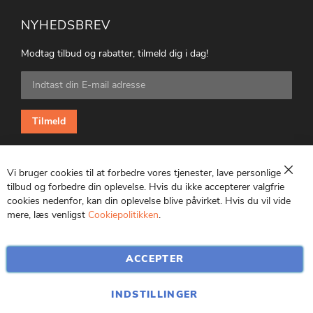
NYHEDSBREV
Modtag tilbud og rabatter, tilmeld dig i dag!
Tilmeld
dig
vores
nyhedsbrev:
Tilmeld
Vi bruger cookies til at forbedre vores tjenester, lave personlige
Luk
tilbud og forbedre din oplevelse. Hvis du ikke accepterer valgfrie
cookies nedenfor, kan din oplevelse blive påvirket. Hvis du vil vide
CVR: 25847369
mere, læs venligst
Cookiepolitikken
.
ACCEPTER
INDSTILLINGER