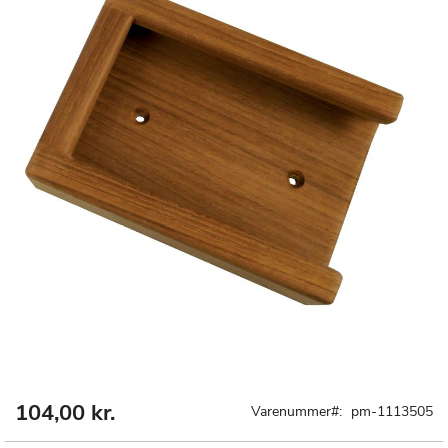
104,00 kr.
Gå
Varenummer
pm-1113505
til