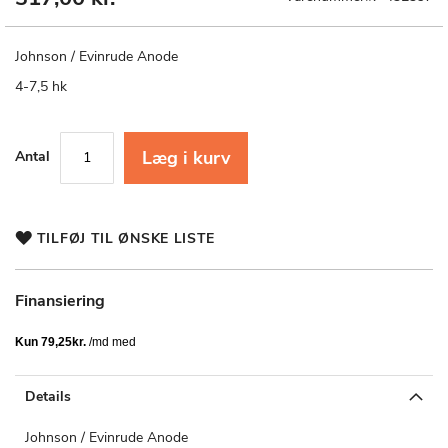
til
starten
af
Johnson / Evinrude Anode
billedgalleriet
4-7,5 hk
Læg i kurv
Antal
TILFØJ TIL ØNSKE LISTE
Finansiering
Details
Johnson / Evinrude Anode