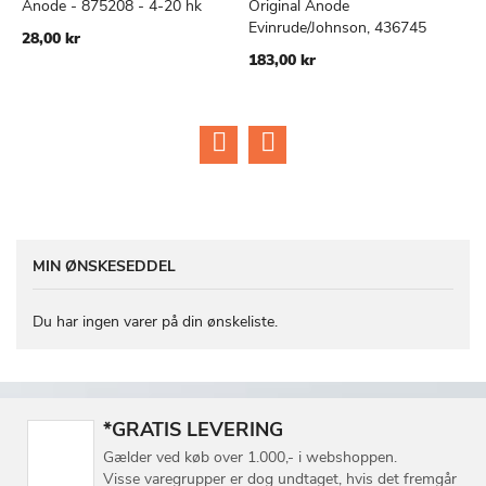
Anode - 875208 - 4-20 hk
Original Anode
A
TILFØJ
SAMMENLIGN
TILFØJ
SAMMEN
Læg i kurv
Læg i kurv
Evinrude/Johnson, 436745
J
28,00 kr
TIL
TIL
183,00 kr
6
ØNSKE
ØNSKE
LISTE
LISTE
MIN ØNSKESEDDEL
Du har ingen varer på din ønskeliste.
*GRATIS LEVERING
Gælder ved køb over 1.000,- i webshoppen.
Visse varegrupper er dog undtaget, hvis det fremgår