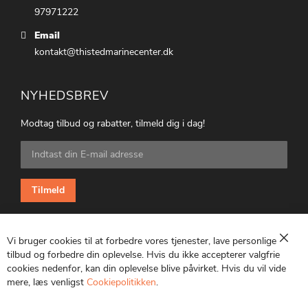
97971222
Email
kontakt@thistedmarinecenter.dk
NYHEDSBREV
Modtag tilbud og rabatter, tilmeld dig i dag!
Tilmeld
dig
vores
nyhedsbrev:
Tilmeld
Vi bruger cookies til at forbedre vores tjenester, lave personlige
Luk
tilbud og forbedre din oplevelse. Hvis du ikke accepterer valgfrie
cookies nedenfor, kan din oplevelse blive påvirket. Hvis du vil vide
CVR: 25847369
mere, læs venligst
Cookiepolitikken
.