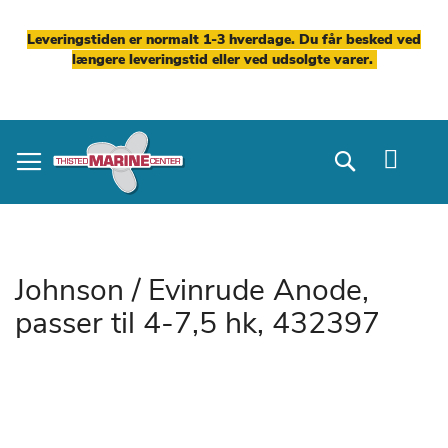
Leveringstiden er normalt 1-3 hverdage. Du får besked ved
længere leveringstid eller ved udsolgte varer.
Skip
to
Search
Content
Johnson / Evinrude Anode,
passer til 4-7,5 hk, 432397
Gå
til
slutningen
af