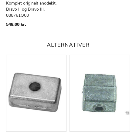
Komplet originalt anodekit,
Bravo II og Bravo III,
TILFØJ
SAMMENLIGN
888761Q03
TIL
ØNSKE
548,00 kr.
LISTE
ALTERNATIVER