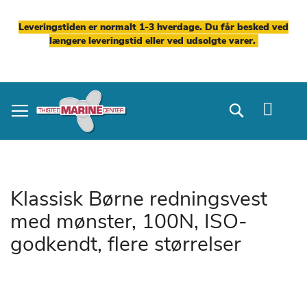
Leveringstiden er normalt 1-3 hverdage. Du får besked ved
længere leveringstid eller ved udsolgte varer.
Skip
to
Search
Content
Klassisk Børne redningsvest
med mønster, 100N, ISO-
godkendt, flere størrelser
Gå
til
slutningen