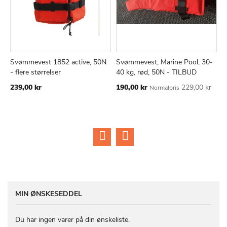
Svømmevest 1852 active, 50N
Svømmevest, Marine Pool, 30-
S
TILFØJ
SAMMENLIGN
TILFØJ
SAMMEN
Læg i kurv
Læg i kurv
- flere størrelser
40 kg, rød, 50N - TILBUD
4
TIL
TIL
Tilbudspris
Ti
239,00 kr
190,00 kr
229,00 kr
1
Normalpris
ØNSKE
ØNSKE
LISTE
LISTE
MIN ØNSKESEDDEL
Du har ingen varer på din ønskeliste.