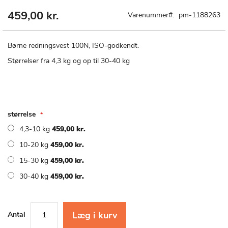
459,00 kr.
Gå
Varenummer
pm-1188263
til
starten
af
Børne redningsvest 100N, ISO-godkendt.
billedgalleriet
Størrelser fra 4,3 kg og op til 30-40 kg
størrelse
4,3-10 kg
459,00 kr.
10-20 kg
459,00 kr.
15-30 kg
459,00 kr.
30-40 kg
459,00 kr.
Læg i kurv
Antal