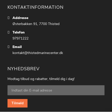
KONTAKTINFORMATION
Addresse
Østerbakken 91, 7700 Thisted
Telefon
97971222
Email
kontakt@thistedmarinecenter.dk
NYHEDSBREV
Modtag tilbud og rabatter, tilmeld dig i dag!
Tilmeld
dig
vores
nyhedsbrev:
Tilmeld