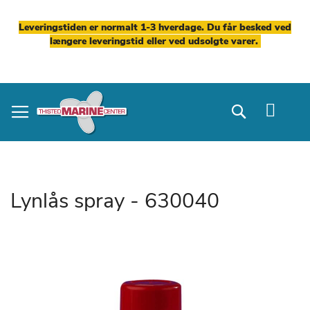
Leveringstiden er normalt 1-3 hverdage. Du får besked ved
længere leveringstid eller ved udsolgte varer.
Skip
to
Search
Content
Lynlås spray - 630040
Gå
til
slutningen
af
billedgalleriet