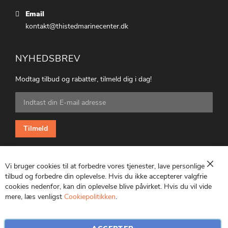
Email
kontakt@thistedmarinecenter.dk
NYHEDSBREV
Modtag tilbud og rabatter, tilmeld dig i dag!
Tilmeld
dig
vores
nyhedsbrev:
Tilmeld
Vi bruger cookies til at forbedre vores tjenester, lave personlige
Luk
tilbud og forbedre din oplevelse. Hvis du ikke accepterer valgfrie
cookies nedenfor, kan din oplevelse blive påvirket. Hvis du vil vide
CVR: 25847369
mere, læs venligst
Cookiepolitikken
.