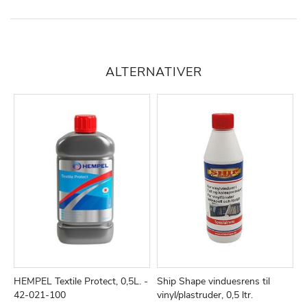
ALTERNATIVER
HEMPEL Textile Protect, 0,5L. -
Ship Shape vinduesrens til
S
TILFØJ
SAMMENLIGN
TILFØJ
SAMMEN
Læg i kurv
Læg i kurv
42-021-100
vinyl/plastruder, 0,5 ltr.
j
TIL
TIL