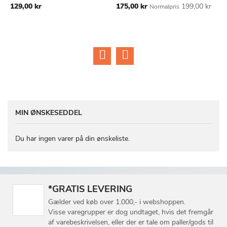
Tilbudspris
Ti
129,00 kr
175,00 kr
199,00 kr
2
Normalpris
ØNSKE
ØNSKE
LISTE
LISTE
MIN ØNSKESEDDEL
Du har ingen varer på din ønskeliste.
*GRATIS LEVERING
Gælder ved køb over 1.000,- i webshoppen.
Visse varegrupper er dog undtaget, hvis det fremgår
af varebeskrivelsen, eller der er tale om paller/gods til