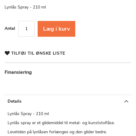
starten
af
Lynlås Spray - 210 ml
billedgalleriet
Læg i kurv
Antal
TILFØJ TIL ØNSKE LISTE
Finansiering
Details
Lynlås Spray - 210 ml
Lynlås spray er et glidemiddel til metal- og kunststoflåse.
Levetiden på lynlåsen forlænges og den glider bedre.