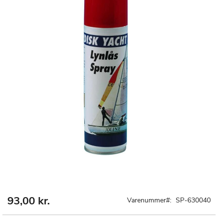
93,00 kr.
Gå
Varenummer
SP-630040
til