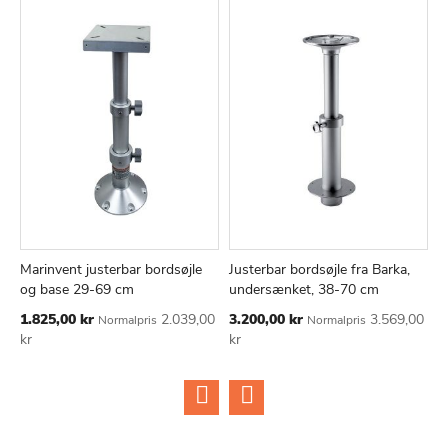
Marinvent justerbar bordsøjle
Justerbar bordsøjle fra Barka,
H
TILFØJ
SAMMENLIGN
TILFØJ
SAMMEN
Læg i kurv
Læg i kurv
og base 29-69 cm
undersænket, 38-70 cm
g
TIL
TIL
Tilbudspris
Tilbudspris
1.825,00 kr
2.039,00
3.200,00 kr
3.569,00
6
Normalpris
Normalpris
ØNSKE
ØNSKE
kr
kr
LISTE
LISTE