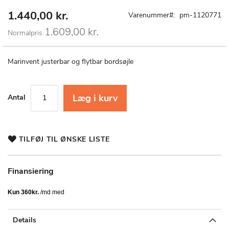
1.440,00 kr.
Special
Gå
Varenummer
pm-1120771
Price
til
1.609,00 kr.
Normalpris
starten
af
billedgalleriet
Marinvent justerbar og flytbar bordsøjle
Læg i kurv
Antal
TILFØJ TIL ØNSKE LISTE
Finansiering
Details