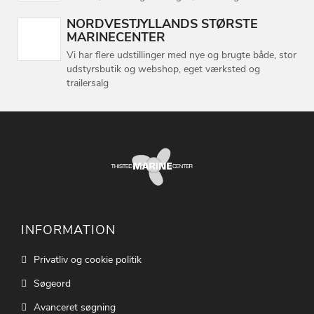
NORDVESTJYLLANDS STØRSTE
MARINECENTER
Vi har flere udstillinger med nye og brugte både, stor
udstyrsbutik og webshop, eget værksted og
trailersalg
INFORMATION
Privatliv og cookie politik
Søgeord
Avanceret søgning