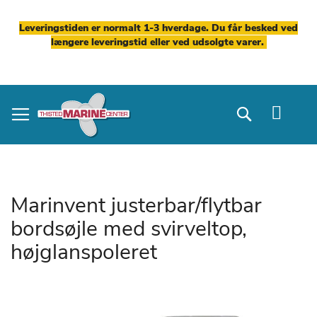
Leveringstiden er normalt 1-3 hverdage. Du får besked ved
længere leveringstid eller ved udsolgte varer.
Skip
to
Search
Content
Marinvent justerbar/flytbar
bordsøjle med svirveltop,
højglanspoleret
Gå
til
slutningen