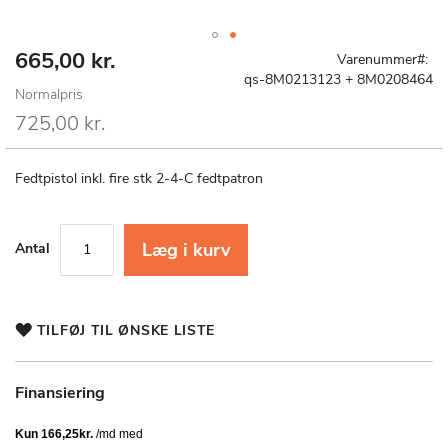
665,00 kr.
Special
Gå
Varenummer
Price
til
qs-8M0213123 + 8M0208464
Normalpris
starten
af
725,00 kr.
billedgalleriet
Fedtpistol inkl. fire stk 2-4-C fedtpatron
Læg i kurv
Antal
TILFØJ TIL ØNSKE LISTE
Finansiering