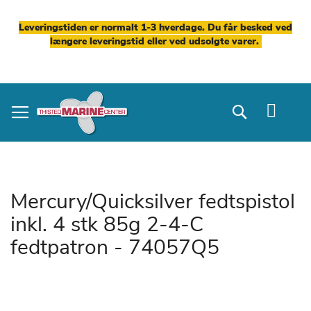
Leveringstiden er normalt 1-3 hverdage. Du får besked ved
længere leveringstid eller ved udsolgte varer.
Skip
to
Search
Content
Mercury/Quicksilver fedtspistol
inkl. 4 stk 85g 2-4-C
fedtpatron - 74057Q5
Gå
til
slutningen