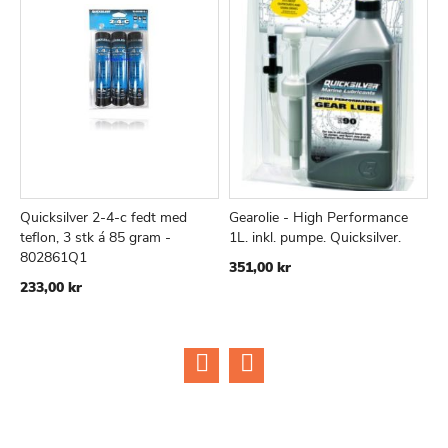
Quicksilver 2-4-c fedt med
Gearolie - High Performance
P
TILFØJ
SAMMENLIGN
TILFØJ
SAMMEN
Læg i kurv
Læg i kurv
teflon, 3 stk á 85 gram -
1L. inkl. pumpe. Quicksilver.
2
TIL
TIL
802861Q1
8
351,00 kr
ØNSKE
ØNSKE
233,00 kr
1
LISTE
LISTE