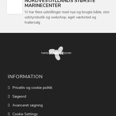
NORDVESTJYLLANDS STØRSTE
MARINECENTER
Vi har flere udstillinger med nye og brugte både, stor
udstyrsbutik og webshop, eget værksted og
trailersalg
INFORMATION
Privatliv og cookie politik
Søgeord
Avanceret søgning
Cookie Settings