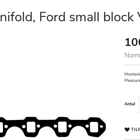
nifold, Ford small block
10
Speci
Price
Norm
Monterin
Pleasur
Antal
TIL