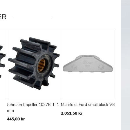
ER
Johnson Impeller 1027B-1, 1
Manifold, Ford small block V8
FØJ
SAMMENLIGN
TILFØJ
SAMMENLIGN
TILFØJ
SAMMENL
Læg i kurv
Læg i kurv
mm
2.051,58 kr
TIL
TIL
445,00 kr
SKE
ØNSKE
ØNSKE
TE
LISTE
LISTE