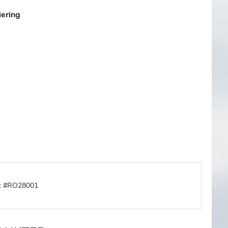
iering
aft #RO28001