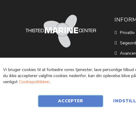
INFOR
Privatliv
Søgeord
Avancer
Cookie S
Vi bruger cookies til at forbedre vores tjenester, lave personlige tilbud
Kontakt
du ikke accepterer valgfrie cookies nedenfor, kan din oplevelse blive påv
venligst
Cookiepolitikken
.
Vilkår o
ACCEPTER
INDSTIL
CVR: 25