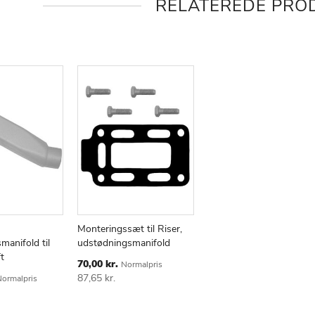
RELATEREDE PRO
Monteringssæt til Riser,
manifold til
udstødningsmanifold
ØJ
AMMENLIGN
TILFØJ
SAMMENLIGN
t
TIL
Special
70,00 kr.
Normalpris
KE
ØNSKE
Price
87,65 kr.
ormalpris
E
LISTE