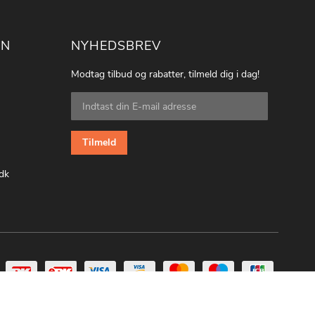
ON
NYHEDSBREV
Modtag tilbud og rabatter, tilmeld dig i dag!
Tilmeld
dig
vores
nyhedsbrev:
Tilmeld
dk