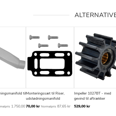
ALTERNATIV
ningsmanifold til
Monteringssæt til Riser,
Impeller 1027BT - med
TILFØJ
SAMMENLIGN
TILFØJ
SAMMENLIGN
TIL
v
Læg i kurv
Læg i kurv
udstødningsmanifold
gevind til aftrækker
TIL
TIL
TIL
Tilbudspris
1.750,00
70,00 kr
87,65 kr
529,00 kr
malpris
Normalpris
ØNSKE
ØNSKE
ØN
LISTE
LISTE
LIS