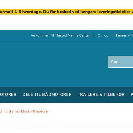
normalt 1-3 hverdage. Du får besked ved længere leveringstid eller 
Velkommen Til Thisted Marine Center
Om os
Finans – F
Search
OTORER
DELE TIL BÅDMOTORER
TRAILERE & TILBEHØR
d, Ford small block V8 motorer