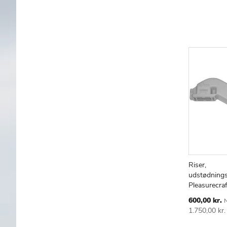
Riser,
udstødnings
TILF
S
Pleasurecraf
TIL
ØNS
Special
600,00 kr.
N
LIST
Price
1.750,00 kr.