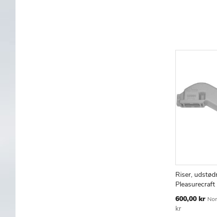
Riser, udstød
Læg i kur
Pleasurecraft
Tilbudspris
600,00 kr
Nor
kr