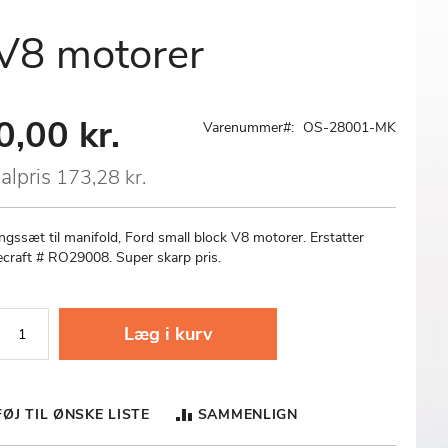
 V8 motorer
0,00 kr.
al
Varenummer
OS-28001-MK
alpris
173,28 kr.
gssæt til manifold, Ford small block V8 motorer. Erstatter
ecraft # RO29008. Super skarp pris.
Læg i kurv
FØJ TIL ØNSKE LISTE
SAMMENLIGN