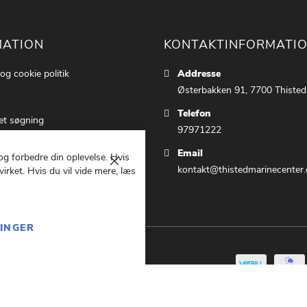
MATION
KONTAKTINFORMATI
 og cookie politik
Addresse
Østerbakken 91, 7700 Thisted
Telefon
et søgning
97971222
ettings
Email
 og forbedre din oplevelse. Hvis
 os
Luk
kontakt@thistedmarinecenter.
irket. Hvis du vil vide mere, læs
g Betingelser
LINGER
847369