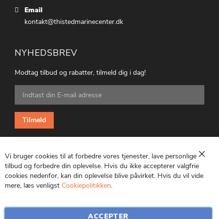
Email
kontakt@thistedmarinecenter.dk
NYHEDSBREV
Modtag tilbud og rabatter, tilmeld dig i dag!
Tilmeld
dig
vores
nyhedsbrev:
Tilmeld
Vi bruger cookies til at forbedre vores tjenester, lave personlige
Luk
tilbud og forbedre din oplevelse. Hvis du ikke accepterer valgfrie
cookies nedenfor, kan din oplevelse blive påvirket. Hvis du vil vide
CVR: 25847369
mere, læs venligst
Cookiepolitikken
.
ACCEPTER