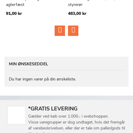
TILFØJ
SAMMENLIGN
TILFØJ
SAMMEN
Læg i kurv
Læg i kurv
agterfæst
styrerør
m
TIL
TIL
91,00 kr
483,00 kr
4
ØNSKE
ØNSKE
LISTE
LISTE
MIN ØNSKESEDDEL
Du har ingen varer på din ønskeliste.
*GRATIS LEVERING
Gælder ved køb over 1.000,- i webshoppen.
Visse varegrupper er dog undtaget, hvis det fremgår
af varebeskrivelsen, eller der er tale om paller/gods til