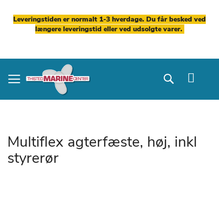
Leveringstiden er normalt 1-3 hverdage. Du får besked ved
længere leveringstid eller ved udsolgte varer.
Skip
to
Search
Content
Multiflex agterfæste, høj, inkl
styrerør
Gå
til
slutningen
af