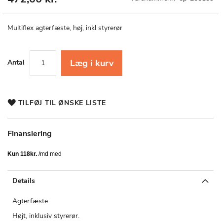
til
starten
af
Multiflex agterfæste, høj, inkl styrerør
billedgalleriet
Læg i kurv
Antal
TILFØJ TIL ØNSKE LISTE
Finansiering
Details
Agterfæste.
Højt, inklusiv styrerør.