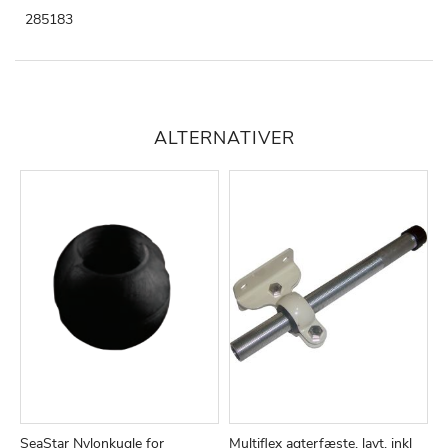
285183
ALTERNATIVER
SeaStar Nylonkugle for
Multiflex agterfæste, lavt, inkl
M