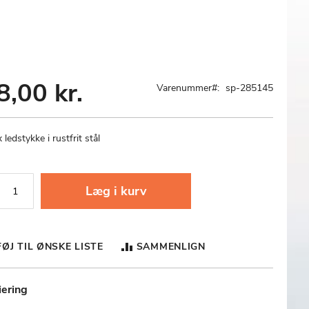
8,00 kr.
Varenummer
sp-285145
 ledstykke i rustfrit stål
Læg i kurv
FØJ TIL ØNSKE LISTE
SAMMENLIGN
iering