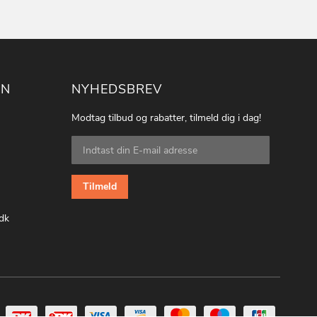
ON
NYHEDSBREV
Modtag tilbud og rabatter, tilmeld dig i dag!
Tilmeld
dig
vores
nyhedsbrev:
Tilmeld
dk