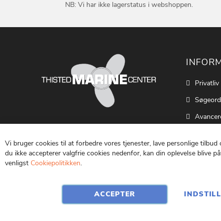
NB: Vi har ikke lagerstatus i webshoppen.
INFOR
Privatliv
Søgeord
Avancer
Cookie S
Vi bruger cookies til at forbedre vores tjenester, lave personlige tilbud
Kontakt
du ikke accepterer valgfrie cookies nedenfor, kan din oplevelse blive påv
venligst
Cookiepolitikken
.
Vilkår o
ACCEPTER
INDSTIL
CVR: 25