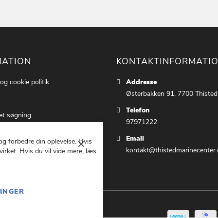
MATION
KONTAKTINFORMATI
 og cookie politik
Addresse
Østerbakken 91, 7700 Thisted
Telefon
et søgning
97971222
ettings
Email
 og forbedre din oplevelse. Hvis
 os
Luk
kontakt@thistedmarinecenter.
irket. Hvis du vil vide mere, læs
g Betingelser
LINGER
847369