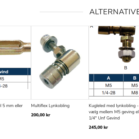
ALTERNATIV
l 5 mm eller
Multiflex Lynkobling
Kugleled med lynkobling -
TILFØJ
SAMMENLIGN
TILFØJ
SAMMENLIGN
TIL
v
Læg i kurv
Læg i kurv
vælg mellem M5 geving el
200,00 kr
TIL
TIL
TIL
1/4" Unf Gevind
ØNSKE
ØNSKE
ØN
245,00 kr
LISTE
LISTE
LIS