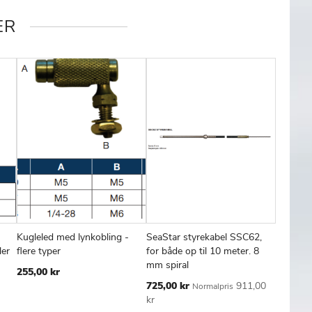
ER
Kugleled med lynkobling -
SeaStar styrekabel SSC62,
Sadelfæs
FØJ
SAMMENLIGN
TILFØJ
SAMMENLIGN
TILFØJ
SAMMENL
Læg i kurv
Læg i kurv
Læg
ler
flere typer
for både op til 10 meter. 8
gearkabe
TIL
TIL
mm spiral
F403 ka
255,00 kr
SKE
ØNSKE
ØNSKE
Tilbudspris
725,00 kr
911,00
112,00 
Normalpris
TE
LISTE
LISTE
kr