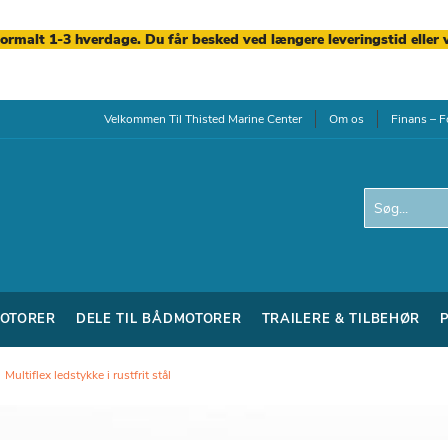
normalt 1-3 hverdage. Du får besked ved længere leveringstid eller 
Velkommen Til Thisted Marine Center
Om os
Finans – F
Search
OTORER
DELE TIL BÅDMOTORER
TRAILERE & TILBEHØR
Multiflex ledstykke i rustfrit stål