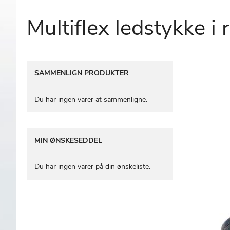
Multiflex ledstykke i r
Gå
SAMMENLIGN PRODUKTER
til
slutningen
af
Du har ingen varer at sammenligne.
billedgalleriet
MIN ØNSKESEDDEL
Du har ingen varer på din ønskeliste.