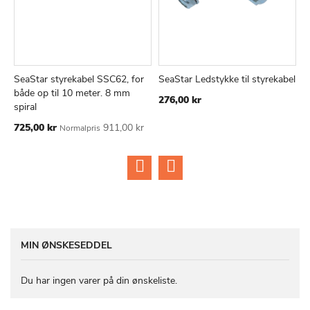
SeaStar styrekabel SSC62, for
SeaStar Ledstykke til styrekabel
S
TILFØJ
SAMMENLIGN
TILFØJ
SAMMEN
Læg i kurv
Læg i kurv
både op til 10 meter. 8 mm
b
276,00 kr
TIL
TIL
spiral
6
ØNSKE
ØNSKE
Tilbudspris
Ti
725,00 kr
911,00 kr
7
Normalpris
LISTE
LISTE
MIN ØNSKESEDDEL
Du har ingen varer på din ønskeliste.