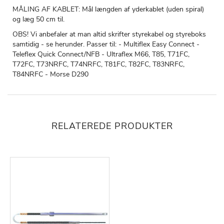
MÅLING AF KABLET: Mål længden af yderkablet (uden spiral)
og læg 50 cm til.
OBS! Vi anbefaler at man altid skrifter styrekabel og styreboks
samtidig - se herunder. Passer til: - Multiflex Easy Connect -
Teleflex Quick Connect/NFB - Ultraflex M66, T85, T71FC,
T72FC, T73NRFC, T74NRFC, T81FC, T82FC, T83NRFC,
T84NRFC - Morse D290
RELATEREDE PRODUKTER