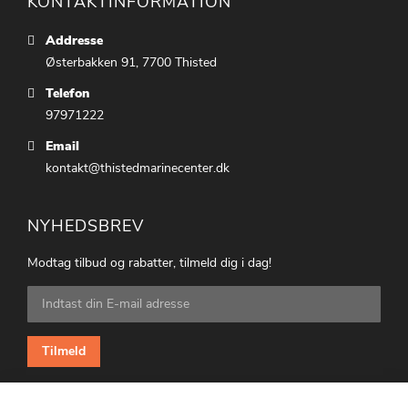
KONTAKTINFORMATION
Addresse
Østerbakken 91, 7700 Thisted
Telefon
97971222
Email
kontakt@thistedmarinecenter.dk
NYHEDSBREV
Modtag tilbud og rabatter, tilmeld dig i dag!
Tilmeld
dig
vores
nyhedsbrev:
Tilmeld