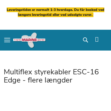
Leveringstiden er normalt 1-3 hverdage. Du får besked ved
længere leveringstid eller ved udsolgte varer.
Skip
to
Search
Content
Multiflex styrekabler ESC-16
Edge - flere længder
Gå
til
slutningen
af