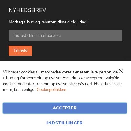
NYHEDSBREV
Modtag tilbud og rabatter, tilmeld dig i dag!
Tilmeld
dig
vores
nyhedsbrev:
Tilmeld
Vi bruger cookies til at forbedre vores tjenester, lave personlige
Luk
tilbud og forbedre din oplevelse. Hvis du ikke accepterer valgfrie
cookies nedenfor, kan din oplevelse blive påvirket. Hvis du vil vide
CVR: 25847369
mere, læs venligst
Cookiepolitikken
.
ACCEPTER
INDSTILLINGER