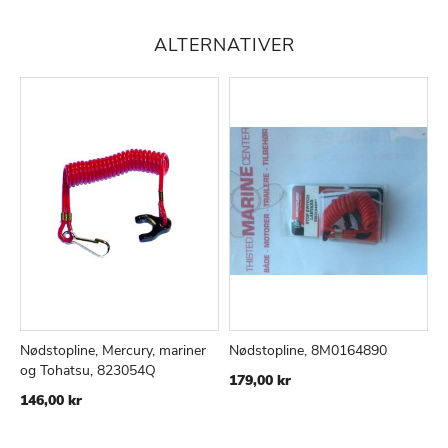
ALTERNATIVER
Nødstopline, Mercury, mariner
Nødstopline, 8M0164890
S
TILFØJ
SAMMENLIGN
TILFØJ
SAMMEN
Læg i kurv
Læg i kurv
og Tohatsu, 823054Q
M
179,00 kr
TIL
TIL
146,00 kr
5
ØNSKE
ØNSKE
LISTE
LISTE