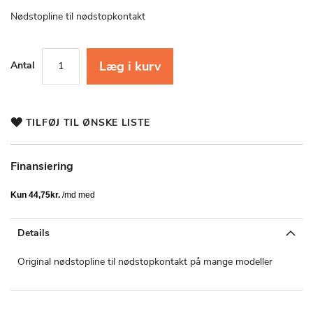
starten
af
Nødstopline til nødstopkontakt
billedgalleriet
Læg i kurv
Antal
TILFØJ TIL ØNSKE LISTE
Finansiering
Details
Original nødstopline til nødstopkontakt på mange modeller