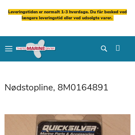
Leveringstiden er normalt 1-3 hverdage. Du får besked ved
længere leveringstid eller ved udsolgte varer.
Skip
to
Search
Content
Nødstopline, 8M0164891
Gå
til
slutningen
af
billedgalleriet