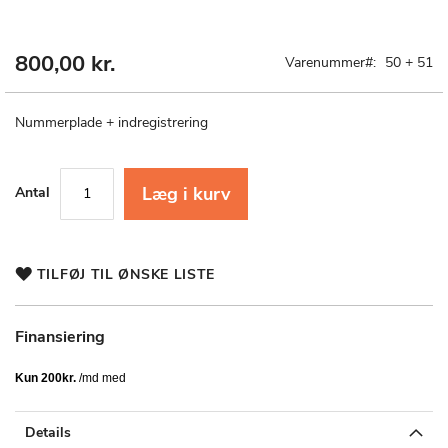
800,00 kr.
Gå
Varenummer
50 + 51
til
starten
af
Nummerplade + indregistrering
billedgalleriet
Læg i kurv
Antal
TILFØJ TIL ØNSKE LISTE
Finansiering
Details