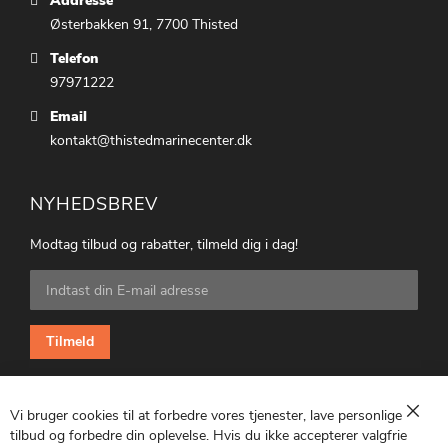
Addresse
Østerbakken 91, 7700 Thisted
Telefon
97971222
Email
kontakt@thistedmarinecenter.dk
NYHEDSBREV
Modtag tilbud og rabatter, tilmeld dig i dag!
Tilmeld
dig
vores
nyhedsbrev:
Tilmeld
Vi bruger cookies til at forbedre vores tjenester, lave personlige
Luk
tilbud og forbedre din oplevelse. Hvis du ikke accepterer valgfrie