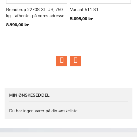
Brenderup 2270S XL UB, 750
Variant 511 S1
T
TILFØJ
SAMMENLIGN
TILFØJ
SAMMEN
Læg i kurv
Læg i kurv
kg - afhentet på vores adresse
5
5.095,00 kr
TIL
TIL
Ti
8.990,00 kr
1
ØNSKE
ØNSKE
1
LISTE
LISTE
MIN ØNSKESEDDEL
Du har ingen varer på din ønskeliste.