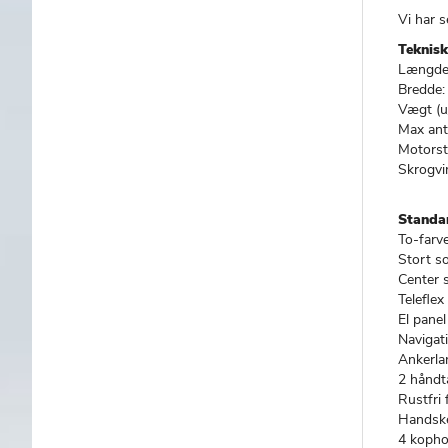
Vi har 
Teknisk
Længde:
Bredde:
Vægt (u
Max anta
Motorst
Skrogvi
Standa
To-farve
Stort s
Center s
Teleflex
El panel
Navigat
Ankerla
2 håndta
Rustfri
Handske
4 kopho