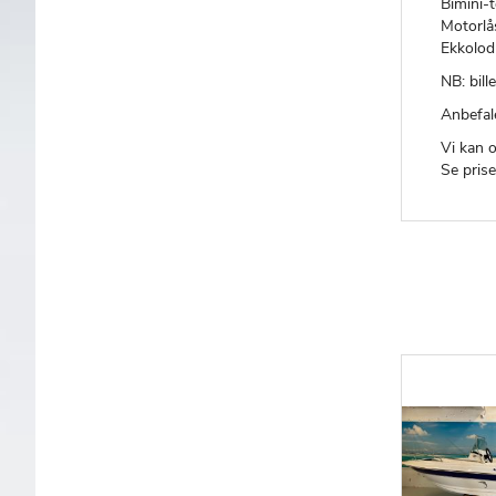
Bimini-
Motorlå
Ekkolod
NB: bill
Anbefale
Vi kan 
Se prise