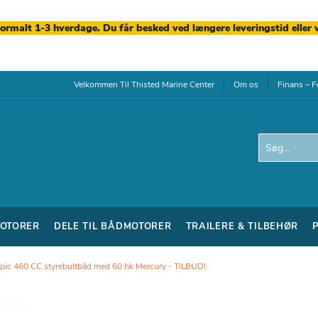
normalt 1-3 hverdage. Du får besked ved længere leveringstid eller 
Velkommen Til Thisted Marine Center
Om os
Finans – F
Search
OTORER
DELE TIL BÅDMOTORER
TRAILERE & TILBEHØR
pic 460 CC styrebultbåd med 60 hk Mercury - TILBUD!