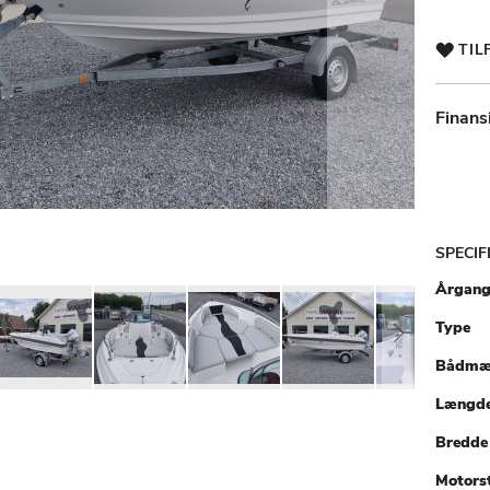
TIL
Finans
SPECIF
Specifik
Årgan
Type
Bådmæ
Længde
Bredde
Motorst