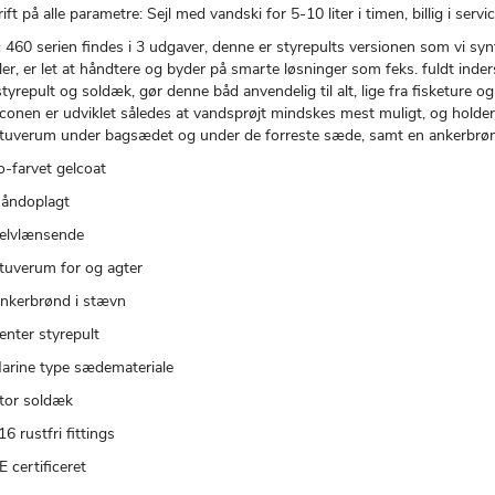
 drift på alle parametre: Sejl med vandski for 5-10 liter i timen, billig i 
460 serien findes i 3 udgaver, denne er styrepults versionen som vi synte
iler, er let at håndtere og byder på smarte løsninger som feks. fuldt ind
tyrepult og soldæk, gør denne båd anvendelig til alt, lige fra fisketure og
onen er udviklet således at vandsprøjt mindskes mest muligt, og holder 
stuverum under bagsædet og under de forreste sæde, samt en ankerbrøn
o-farvet gelcoat
åndoplagt
elvlænsende
tuverum for og agter
nkerbrønd i stævn
enter styrepult
arine type sædemateriale
tor soldæk
16 rustfri fittings
E certificeret