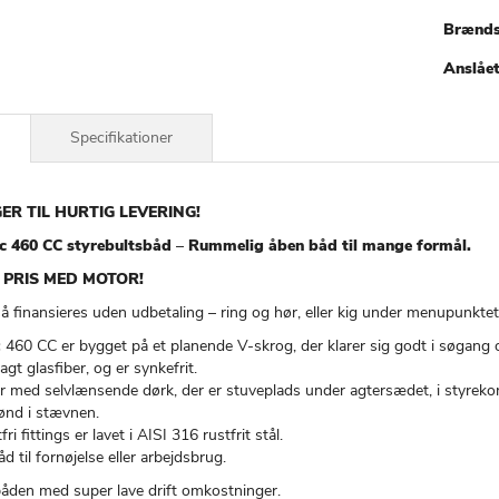
Brænds
Anslåe
Specifikationer
ER TIL HURTIG LEVERING!
c 460 CC styrebultsbåd
–
Rummelig åben båd til mange formål.
 PRIS MED MOTOR!
 finansieres uden udbetaling – ring og hør, eller kig under menupunktet
 460 CC er bygget på et planende V-skrog, der klarer sig godt i søgang o
gt glasfiber, og er synkefrit.
r med selvlænsende dørk, der er stuveplads under agtersædet, i styreko
ønd i stævnen.
fri fittings er lavet i AISI 316 rustfrit stål.
åd til fornøjelse eller arbejdsbrug.
båden med super lave drift omkostninger.