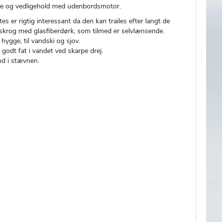
service og vedligehold med udenbordsmotor.
s er rigtig interessant da den kan trailes efter langt de
erskrog med glasfiberdørk, som tilmed er selvlænsende.
 hygge, til vandski og sjov.
godt fat i vandet ved skarpe drej.
d i stævnen.