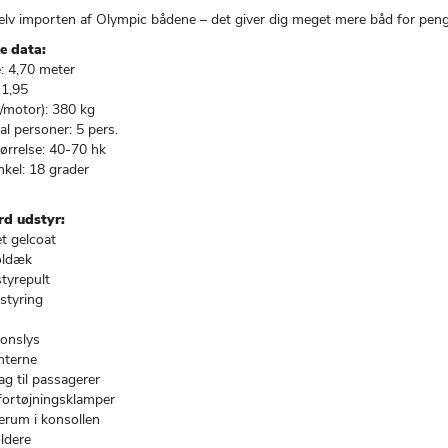
selv importen af Olympic bådene – det giver dig meget mere båd for pen
e data:
 4,70 meter
 1,95
/motor): 380 kg
l personer: 5 pers.
ørrelse: 40-70 hk
nkel: 18 grader
rd udstyr:
t gelcoat
oldæk
tyrepult
 styring
ionslys
nterne
g til passagerer
 fortøjningsklamper
rum i konsollen
ldere