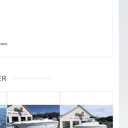
mere.
ER