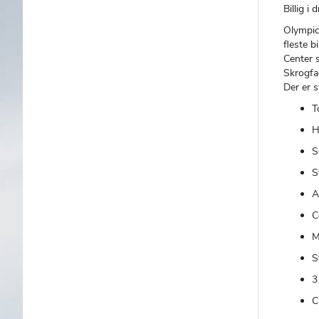
Billig i
Olympic 
fleste b
Center s
Skrogfac
Der er 
T
H
S
S
A
C
M
S
3
C