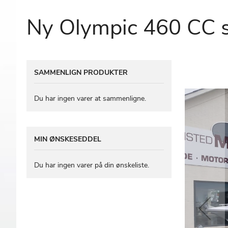
Ny Olympic 460 CC s
Gå
SAMMENLIGN PRODUKTER
til
slutningen
af
Du har ingen varer at sammenligne.
billedgalleriet
MIN ØNSKESEDDEL
Du har ingen varer på din ønskeliste.