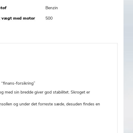
tof
Benzin
t vægt med motor
500
 “finans-forsikring”
g med sin bredde giver god stabilitet. Skroget er
nsollen og under det forreste sæde, desuden findes en