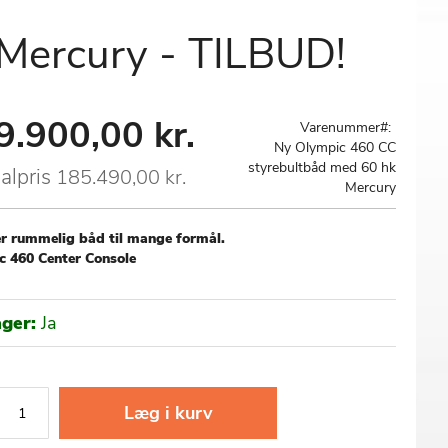
Mercury - TILBUD!
9.900,00 kr.
al
Varenummer
Ny Olympic 460 CC
styrebultbåd med 60 hk
alpris
185.490,00 kr.
Mercury
r r
ummelig båd til mange formål.
 460 Center Console
ager:
Ja
Læg i kurv