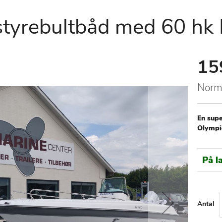
tyrebultbåd med 60 hk 
15
Speci
Price
Norm
En supe
Olympic
På l
Antal