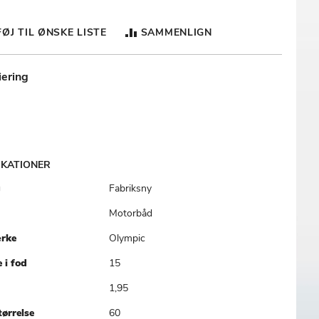
FØJ TIL ØNSKE LISTE
SAMMENLIGN
iering
IKATIONER
ationer
g
Fabriksny
Motorbåd
rke
Olympic
 i fod
15
1,95
ørrelse
60