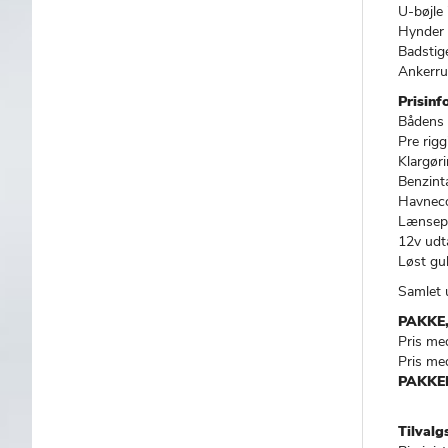
U-bøjle
Hynder t
Badstig
Ankerru
Prisinf
Bådens 
Pre rigg
Klargør
Benzint
Havneco
Lænsep
12v udt
Løst gu
Samlet 
PAKKE, 
Pris me
Pris me
PAKKE
Tilvalg