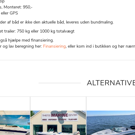
top
s, Monteret: 950,-
 eller GPS
eder af båd er ikke den aktuelle båd, leveres uden bundmaling.
t trailer: 750 kg eller 1000 kg totalvægt
også hjælpe med finansiering.
r og lav beregning her:
Finansiering
, eller kom ind i butikken og hør nær
ALTERNATIV