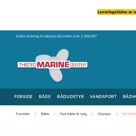
Leveringstiden er 
Skip
Gratis levering til adresse på ordrer over 1.000,00*
to
Content
FORSIDE
BÅDE
BÅDUDSTYR
VANDSPORT
BÅDM
Forsiden
Både
Nye både til salg
Olympic
Ny Olym