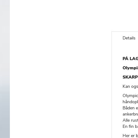
Details
PÅ LAG
Olympi
SKARP
Kan også
Olympic
håndopla
Båden e
ankerbr
Alle rust
En fin b
Her er 