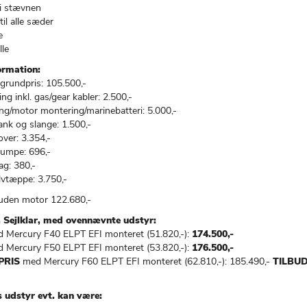
 i stævnen
il alle sæder
e
lle
ormation:
grundpris: 105.500,-
ing inkl. gas/gear kabler: 2.500,-
ing/motor montering/marinebatteri: 5.000,-
ank og slange: 1.500,-
ver: 3.354,-
umpe: 696,-
ag: 380,-
lvtæppe: 3.750,-
uden motor 122.680,-
Sejlklar, med ovennævnte udstyr:
d Mercury F40 ELPT EFI monteret (51.820,-):
174.500,-
d Mercury F50 ELPT EFI monteret (53.820,-):
176.500,-
PRIS
med Mercury F60 ELPT EFI monteret (62.810,-): 185.490,-
TILBUD:
s udstyr evt. kan være: