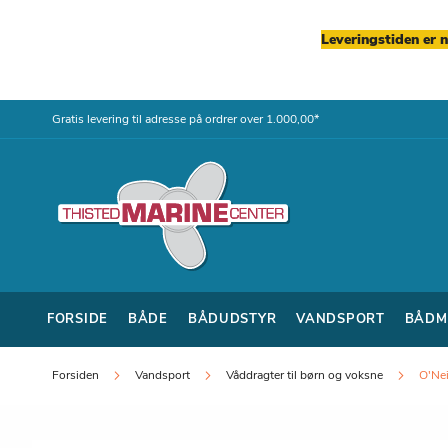
Leveringstiden er 
Skip
Gratis levering til adresse på ordrer over 1.000,00*
to
Content
FORSIDE
BÅDE
BÅDUDSTYR
VANDSPORT
BÅDM
Forsiden
Vandsport
Våddragter til børn og voksne
O'Nei