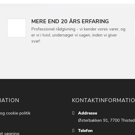
MERE END 20 ÅRS ERFARING
Professionel rådgivning - vi kender vores varer, og
er vi i tvivl, undersøger vi sagen, inden vi giver
svar!
MATION
KONTAKTINFORMATI
 og cookie politik
Addresse
Østerbakken 91, 7700 Thisted
Telefon
et søgning