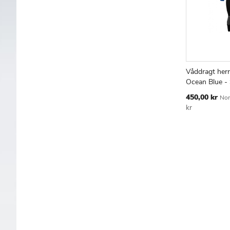
Våddragt her
Læg i kur
Ocean Blue - 
Tilbudspris
450,00 kr
Nor
kr