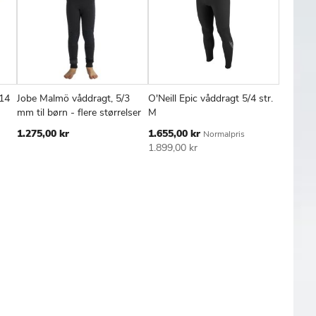
 14
Jobe Malmö våddragt, 5/3
O'Neill Epic våddragt 5/4 str.
Jobe Po
FØJ
SAMMENLIGN
TILFØJ
SAMMENLIGN
TILFØJ
SAMMENL
Læg i kurv
Læg i kurv
Læg
mm til børn - flere størrelser
M
til kvind
TIL
TIL
Tilbudspris
Tilbudspr
1.275,00 kr
1.655,00 kr
620,00 
Normalpris
SKE
ØNSKE
ØNSKE
1.899,00 kr
kr
TE
LISTE
LISTE