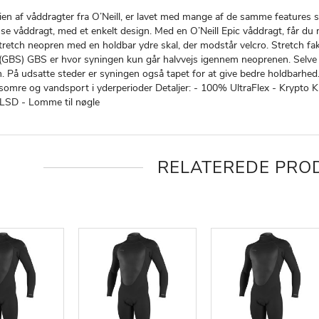
ien af våddragter fra O’Neill, er lavet med mange af de samme features s
asse våddragt, med et enkelt design. Med en O’Neill Epic våddragt, får
tretch neopren med en holdbar ydre skal, der modstår velcro. Stret
GBS) GBS er hvor syningen kun går halvvejs igennem neoprenen. Selve 
 På udsatte steder er syningen også tapet for at give bedre holdbarhed. •
somre og vandsport i yderperioder Detaljer: - 100% UltraFlex - Krypto 
- LSD - Lomme til nøgle
RELATEREDE PRO