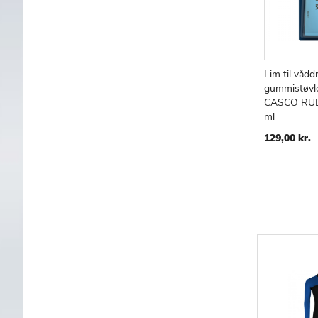
Lim til vådd
gummistøvl
CASCO RUB
ml
129,00 kr.