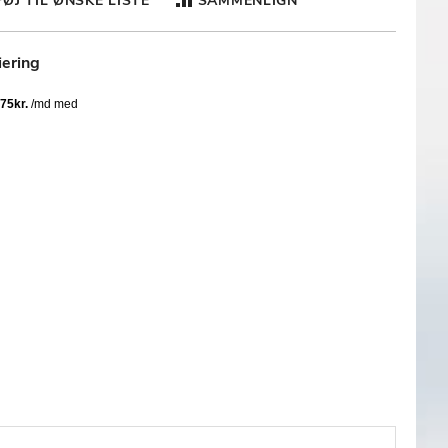
FØJ TIL ØNSKE LISTE
SAMMENLIGN
iering