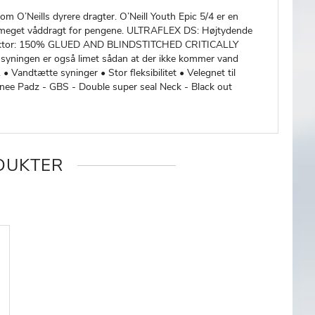
om O’Neills dyrere dragter. O’Neill Youth Epic 5/4 er en
 du meget våddragt for pengene. ULTRAFLEX DS: Højtydende
ch faktor: 150% GLUED AND BLINDSTITCHED CRITICALLY
syningen er også limet sådan at der ikke kommer vand
 Vandtætte syninger • Stor fleksibilitet • Velegnet til
Knee Padz - GBS - Double super seal Neck - Black out
DUKTER