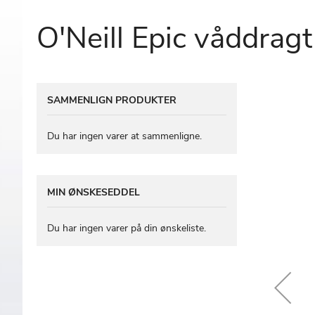
O'Neill Epic våddragt
Gå
SAMMENLIGN PRODUKTER
til
slutningen
af
Du har ingen varer at sammenligne.
billedgalleriet
MIN ØNSKESEDDEL
Du har ingen varer på din ønskeliste.