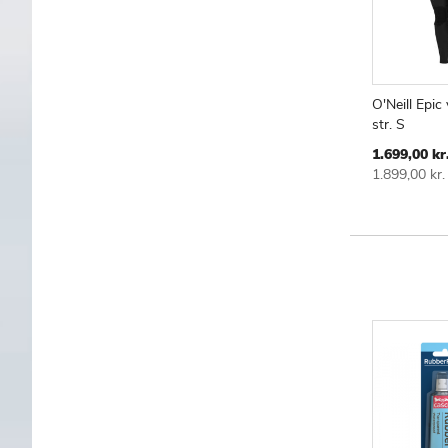
O'Neill Epic
str. S
TILF
S
TIL
Special
1.699,00 kr
ØNS
Price
1.899,00 kr.
LIST