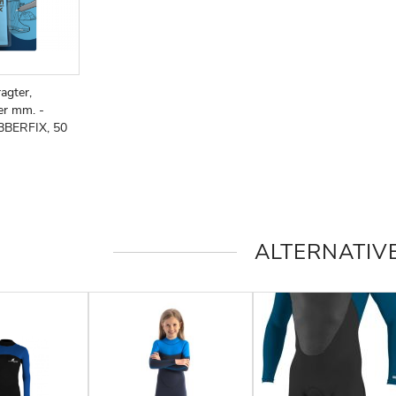
ragter,
er mm. -
BERFIX, 50
ALTERNATIV