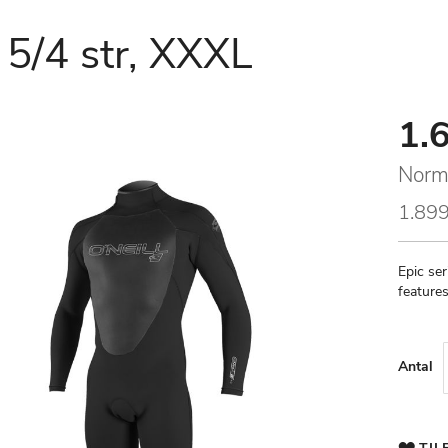
 5/4 str, XXXL
1.6
Speci
Price
Norm
1.899
Epic ser
features
Antal