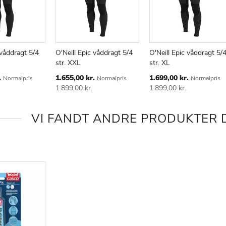
 våddragt 5/4
O'Neill Epic våddragt 5/4
O'Neill Epic våddragt 5/
str. XXL
str. XL
ØJ
AMMENLIGN
TILFØJ
SAMMENLIGN
TILFØJ
SAMMENLI
TIL
TIL
Special
Special
.
1.655,00 kr.
1.699,00 kr.
Normalpris
Normalpris
Normalpris
KE
ØNSKE
ØNSKE
Price
Price
1.899,00 kr.
1.899,00 kr.
E
LISTE
LISTE
VI FANDT ANDRE PRODUKTER D