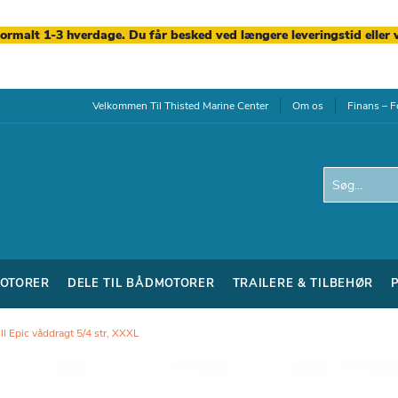
normalt 1-3 hverdage. Du får besked ved længere leveringstid eller 
Velkommen Til Thisted Marine Center
Om os
Finans – F
Search
OTORER
DELE TIL BÅDMOTORER
TRAILERE & TILBEHØR
ll Epic våddragt 5/4 str, XXXL