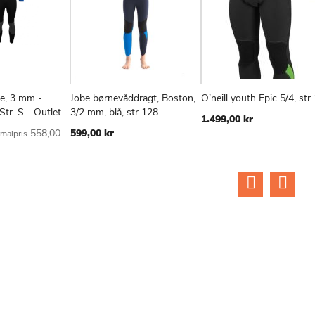
re, 3 mm -
Jobe børnevåddragt, Boston,
O’neill youth Epic 5/4, str
TILFØJ
SAMMENLIGN
TILFØJ
SAMMENLIGN
TIL
v
Læg i kurv
Læg i kurv
Str. S - Outlet
3/2 mm, blå, str 128
1.499,00 kr
TIL
TIL
TIL
558,00
599,00 kr
malpris
ØNSKE
ØNSKE
ØN
LISTE
LISTE
LIS