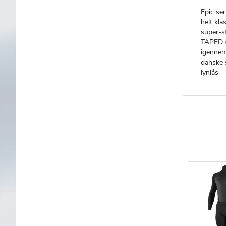
Epic ser
helt kl
super-s
TAPED (
igennem.
danske 
lynlås 