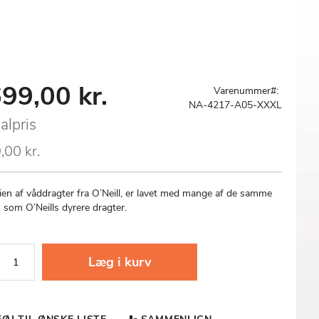
99,00 kr.
al
Varenummer
NA-4217-A05-XXXL
alpris
,00 kr.
ien af våddragter fra O’Neill, er lavet med mange af de samme
 som O’Neills dyrere dragter.
Læg i kurv