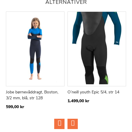
ALTERNATIVER
Jobe børnevåddragt, Boston,
O’neill youth Epic 5/4, str 14
J
TILFØJ
SAMMENLIGN
TILFØJ
SAMMEN
Læg i kurv
Læg i kurv
3/2 mm, blå, str 128
t
1.499,00 kr
TIL
TIL
599,00 kr
1
ØNSKE
ØNSKE
LISTE
LISTE