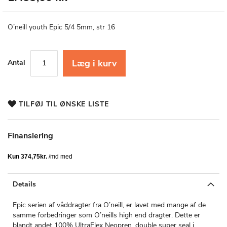
til
starten
af
O’neill youth Epic 5/4 5mm, str 16
billedgalleriet
Læg i kurv
Antal
TILFØJ TIL ØNSKE LISTE
Finansiering
Details
Epic serien af våddragter fra O’neill, er lavet med mange af de
samme forbedringer som O’neills high end dragter. Dette er
blandt andet 100% UltraFlex Neopren, double super seal i