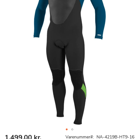
1.499,00 kr.
Gå
Varenummer
NA-4219B-HT9-16