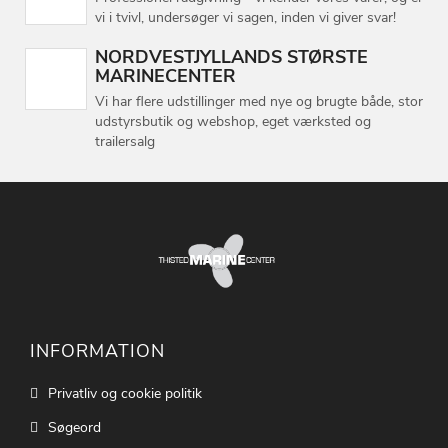
vi i tvivl, undersøger vi sagen, inden vi giver svar!
NORDVESTJYLLANDS STØRSTE
MARINECENTER
Vi har flere udstillinger med nye og brugte både, stor
udstyrsbutik og webshop, eget værksted og
trailersalg
INFORMATION
Privatliv og cookie politik
Søgeord