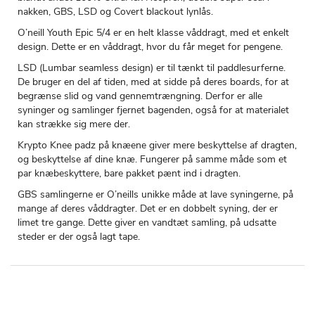
nakken, GBS, LSD og Covert blackout lynlås.
O’neill Youth Epic 5/4 er en helt klasse våddragt, med et enkelt
design. Dette er en våddragt, hvor du får meget for pengene.
LSD (Lumbar seamless design) er til tænkt til paddlesurferne.
De bruger en del af tiden, med at sidde på deres boards, for at
begrænse slid og vand gennemtrængning. Derfor er alle
syninger og samlinger fjernet bagenden, også for at materialet
kan strække sig mere der.
Krypto Knee padz på knæene giver mere beskyttelse af dragten,
og beskyttelse af dine knæ. Fungerer på samme måde som et
par knæbeskyttere, bare pakket pænt ind i dragten.
GBS samlingerne er O’neills unikke måde at lave syningerne, på
mange af deres våddragter. Det er en dobbelt syning, der er
limet tre gange. Dette giver en vandtæt samling, på udsatte
steder er der også lagt tape.