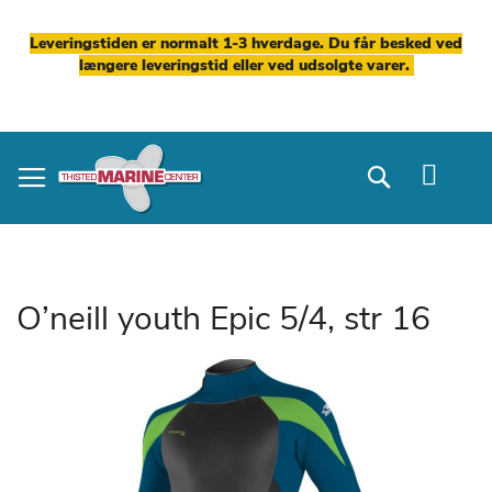
Leveringstiden er normalt 1-3 hverdage. Du får besked ved
længere leveringstid eller ved udsolgte varer.
Skip
to
Search
Content
O’neill youth Epic 5/4, str 16
Gå
til
slutningen
af
billedgalleriet