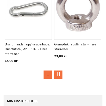
Brandmandshage/karabinhage.
Øjemøtrik i rustfri stål - flere
U
TILFØJ
SAMMENLIGN
TILFØJ
SAMMEN
Læg i kurv
Læg i kurv
Rustfritstål, AISI 316. - Flere
størrelser
s
TIL
TIL
størrelser
23,00 kr
4
ØNSKE
ØNSKE
15,00 kr
LISTE
LISTE
MIN ØNSKESEDDEL