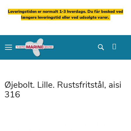
Leveringstiden er normalt 1-3 hverdage. Du får besked ved
længere leveringstid eller ved udsolgte varer.
Skip
to
Search
Content
Øjebolt. Lille. Rustsfritstål, aisi
316
Gå
til
slutningen
af