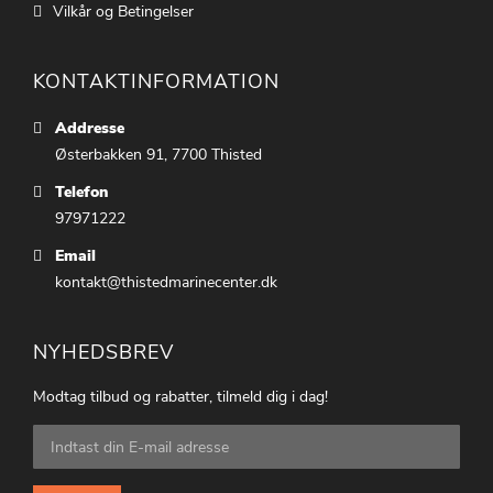
Vilkår og Betingelser
KONTAKTINFORMATION
Addresse
Østerbakken 91, 7700 Thisted
Telefon
97971222
Email
kontakt@thistedmarinecenter.dk
NYHEDSBREV
Modtag tilbud og rabatter, tilmeld dig i dag!
Tilmeld
dig
vores