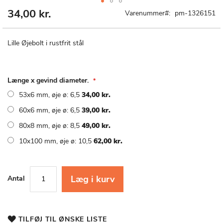
34,00 kr.
Gå
Varenummer
pm-1326151
til
starten
af
Lille Øjebolt i rustfrit stål
billedgalleriet
Længe x gevind diameter.
53x6 mm, øje ø: 6,5
34,00 kr.
60x6 mm, øje ø: 6,5
39,00 kr.
80x8 mm, øje ø: 8,5
49,00 kr.
10x100 mm, øje ø: 10,5
62,00 kr.
Læg i kurv
Antal
TILFØJ TIL ØNSKE LISTE