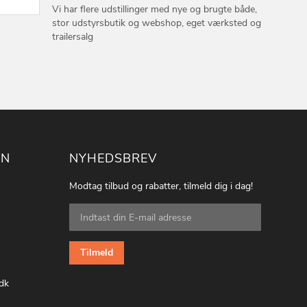
Vi har flere udstillinger med nye og brugte både,
stor udstyrsbutik og webshop, eget værksted og
trailersalg
ON
NYHEDSBREV
Modtag tilbud og rabatter, tilmeld dig i dag!
Tilmeld
dig
vores
nyhedsbrev:
Tilmeld
dk