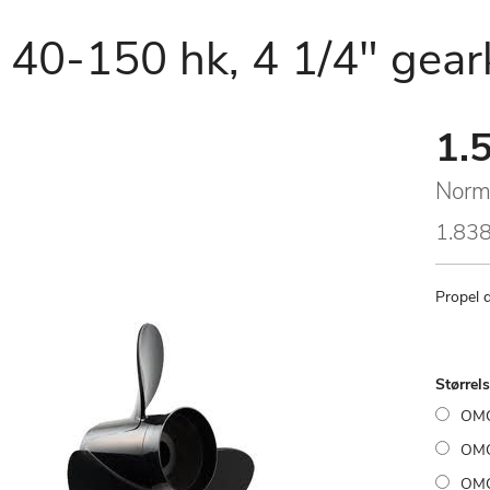
 40-150 hk, 4 1/4" gear
1.5
Speci
Price
Norm
1.838
Propel 
Størrel
OMC
OMC
OMC