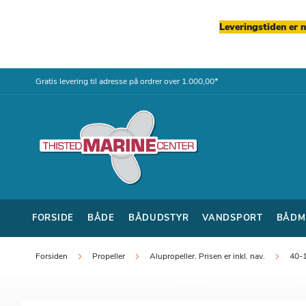
Leveringstiden er 
Skip
Gratis levering til adresse på ordrer over 1.000,00*
to
Content
FORSIDE
BÅDE
BÅDUDSTYR
VANDSPORT
BÅDM
Forsiden
Propeller
Alupropeller. Prisen er inkl. nav.
40-1