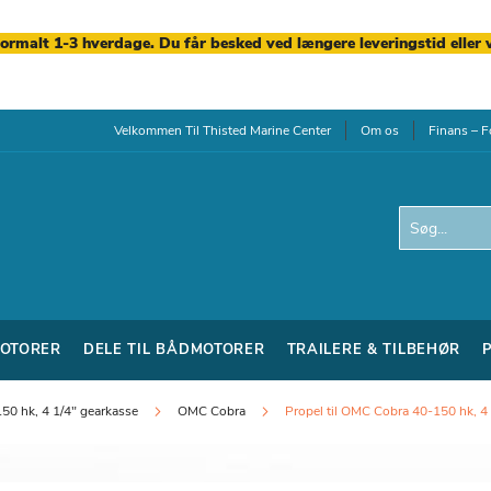
normalt 1-3 hverdage. Du får besked ved længere leveringstid eller 
Velkommen Til Thisted Marine Center
Om os
Finans – F
Search
OTORER
DELE TIL BÅDMOTORER
TRAILERE & TILBEHØR
50 hk, 4 1/4" gearkasse
OMC Cobra
Propel til OMC Cobra 40-150 hk, 4