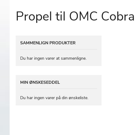
Propel til OMC Cobra
Gå
SAMMENLIGN PRODUKTER
til
slutningen
af
Du har ingen varer at sammenligne.
billedgalleriet
MIN ØNSKESEDDEL
Du har ingen varer på din ønskeliste.