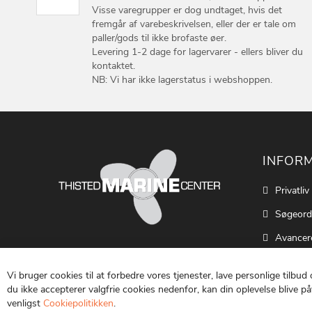
Visse varegrupper er dog undtaget, hvis det
fremgår af varebeskrivelsen, eller der er tale om
paller/gods til ikke brofaste øer.
Levering 1-2 dage for lagervarer - ellers bliver du
kontaktet.
NB: Vi har ikke lagerstatus i webshoppen.
INFOR
Privatliv
Søgeord
Avancer
Cookie S
Vi bruger cookies til at forbedre vores tjenester, lave personlige tilbud
Kontakt
du ikke accepterer valgfrie cookies nedenfor, kan din oplevelse blive påv
venligst
Cookiepolitikken
.
Vilkår o