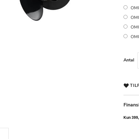
OMC
OMC
OMC
OMC
Antal
TIL
Finans