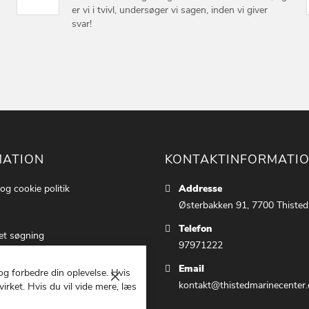
er vi i tvivl, undersøger vi sagen, inden vi giver
svar!
MATION
KONTAKTINFORMATI
 og cookie politik
Addresse
Østerbakken 91, 7700 Thisted
Telefon
et søgning
97971222
ettings
Email
 og forbedre din oplevelse. Hvis
 os
Luk
kontakt@thistedmarinecenter.
irket. Hvis du vil vide mere, læs
g Betingelser