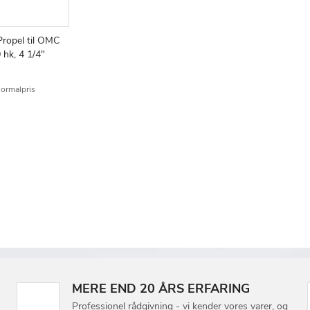
Propel til OMC
TILFØJ
SAMMENLIGN
v
hk, 4 1/4"
TIL
ØNSKE
ormalpris
LISTE
MERE END 20 ÅRS ERFARING
Professionel rådgivning - vi kender vores varer, og