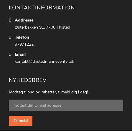
KONTAKTINFORMATION
Addresse
Østerbakken 91, 7700 Thisted
Telefon
97971222
Email
kontakt@thistedmarinecenter.dk
NYHEDSBREV
Modtag tilbud og rabatter, tilmeld dig i dag!
Tilmeld
dig
vores
nyhedsbrev:
Tilmeld