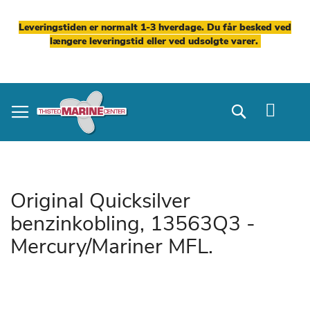
Leveringstiden er normalt 1-3 hverdage. Du får besked ved
længere leveringstid eller ved udsolgte varer.
Skip
to
Search
Content
Original Quicksilver
benzinkobling, 13563Q3 -
Mercury/Mariner MFL.
Gå
til
slutningen