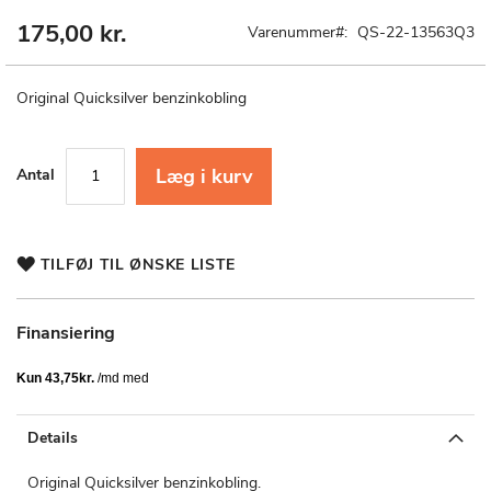
175,00 kr.
Gå
Varenummer
QS-22-13563Q3
til
starten
af
Original Quicksilver benzinkobling
billedgalleriet
Læg i kurv
Antal
TILFØJ TIL ØNSKE LISTE
Finansiering
Details
Original Quicksilver benzinkobling.