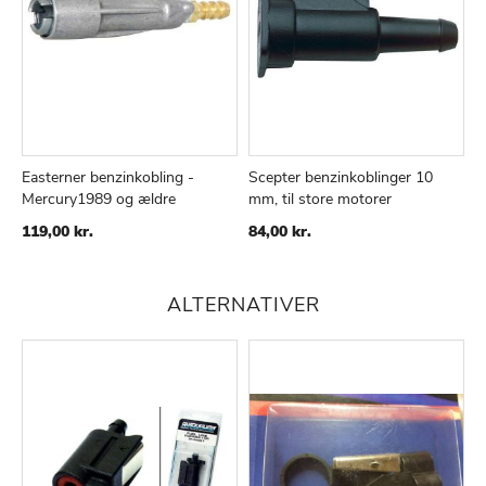
Easterner benzinkobling -
Scepter benzinkoblinger 10
Mercury1989 og ældre
mm, til store motorer
TILFØJ
SAMMENLIGN
TILFØJ
SAMMENLIGN
TIL
TIL
119,00 kr.
84,00 kr.
ØNSKE
ØNSKE
LISTE
LISTE
ALTERNATIVER