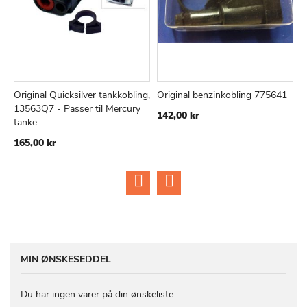
Original Quicksilver tankkobling,
Original benzinkobling 775641
B
TILFØJ
SAMMENLIGN
TILFØJ
SAMMEN
Læg i kurv
Læg i kurv
13563Q7 - Passer til Mercury
M
142,00 kr
TIL
TIL
tanke
m
ØNSKE
ØNSKE
165,00 kr
2
LISTE
LISTE
MIN ØNSKESEDDEL
Du har ingen varer på din ønskeliste.