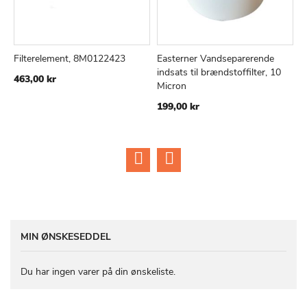
Filterelement, 8M0122423
Easterner Vandseparerende
O
TILFØJ
SAMMENLIGN
TILFØJ
SAMMEN
Læg i kurv
Læg i kurv
indsats til brændstoffilter, 10
b
463,00 kr
TIL
TIL
Micron
1
ØNSKE
ØNSKE
199,00 kr
LISTE
LISTE
MIN ØNSKESEDDEL
Du har ingen varer på din ønskeliste.