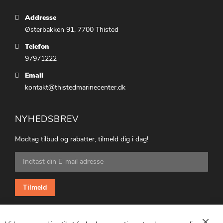
Addresse
Østerbakken 91, 7700 Thisted
Telefon
97971222
Email
kontakt@thistedmarinecenter.dk
NYHEDSBREV
Modtag tilbud og rabatter, tilmeld dig i dag!
Tilmeld
dig
vores
nyhedsbrev:
Tilmeld