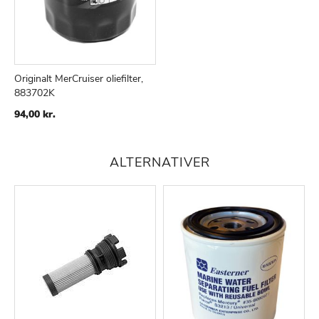
Originalt MerCruiser oliefilter,
883702K
TILFØJ
SAMMENLIGN
TIL
94,00 kr.
ØNSKE
LISTE
ALTERNATIVER