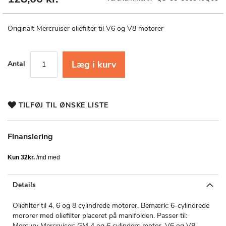
til
starten
af
Originalt Mercruiser oliefilter til V6 og V8 motorer
billedgalleriet
Læg i kurv
Antal
TILFØJ TIL ØNSKE LISTE
Finansiering
Details
Oliefilter til 4, 6 og 8 cylindrede motorer. Bemærk: 6-cylindrede
mororer med oliefilter placeret på manifolden. Passer til:
Mercury Mercruiser: GM 4 og 6 cylinders motor, V6 og V8