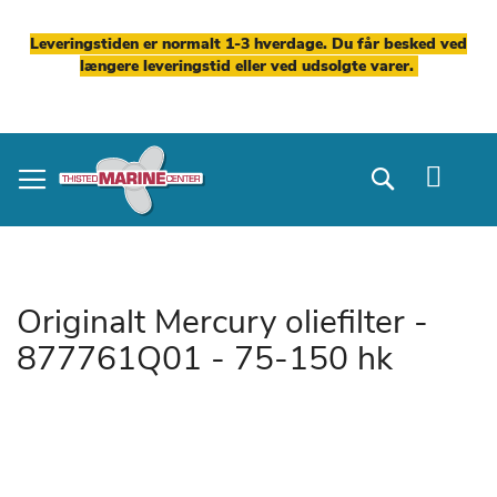
Leveringstiden er normalt 1-3 hverdage. Du får besked ved
længere leveringstid eller ved udsolgte varer.
Skip
to
Search
Content
Originalt Mercury oliefilter -
877761Q01 - 75-150 hk
Gå
til
slutningen
af