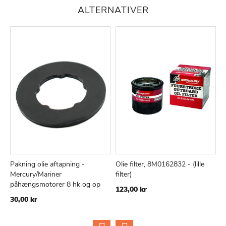
ALTERNATIVER
Pakning olie aftapning -
Olie filter, 8M0162832 - (lille
O
TILFØJ
SAMMENLIGN
TILFØJ
SAMMEN
Læg i kurv
Læg i kurv
Mercury/Mariner
filter)
V
TIL
TIL
påhængsmotorer 8 hk og op
123,00 kr
1
ØNSKE
ØNSKE
30,00 kr
LISTE
LISTE