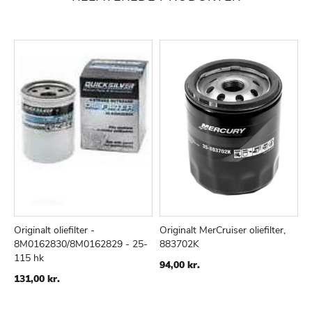
Originalt oliefilter -
Originalt MerCruiser oliefilter,
8M0162830/8M0162829 - 25-
883702K
TILFØJ
SAMMENLIGN
TILFØJ
SAMMENLIGN
115 hk
TIL
TIL
94,00 kr.
ØNSKE
ØNSKE
131,00 kr.
LISTE
LISTE