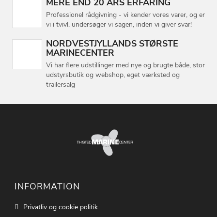
MERE END 20 ÅRS ERFARING
Professionel rådgivning - vi kender vores varer, og er
vi i tvivl, undersøger vi sagen, inden vi giver svar!
NORDVESTJYLLANDS STØRSTE
MARINECENTER
Vi har flere udstillinger med nye og brugte både, stor
udstyrsbutik og webshop, eget værksted og
trailersalg
INFORMATION
Privatliv og cookie politik