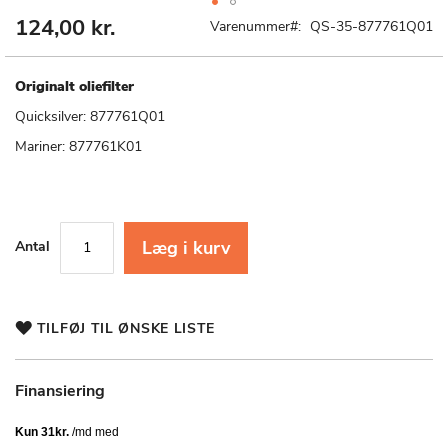
124,00 kr.
Gå
Varenummer
QS-35-877761Q01
til
starten
af
Originalt oliefilter
billedgalleriet
Quicksilver: 877761Q01
Mariner: 877761K01
Læg i kurv
Antal
TILFØJ TIL ØNSKE LISTE
Finansiering