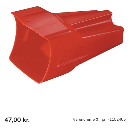
47,00 kr.
Gå
Varenummer
pm-1152405
til