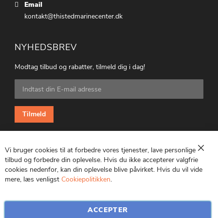
Email
kontakt@thistedmarinecenter.dk
NYHEDSBREV
Modtag tilbud og rabatter, tilmeld dig i dag!
Tilmeld
dig
vores
nyhedsbrev:
Tilmeld
Vi bruger cookies til at forbedre vores tjenester, lave personlige
Luk
tilbud og forbedre din oplevelse. Hvis du ikke accepterer valgfrie
cookies nedenfor, kan din oplevelse blive påvirket. Hvis du vil vide
CVR: 25847369
mere, læs venligst
Cookiepolitikken
.
ACCEPTER