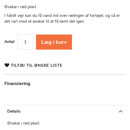
starten
af
Øsekar i rød plast
billedgalleriet
I hårdt vejr kan du få vand ind over rælingen af fartøjet, og så er
det rart med et øsekar til at få tømt det igen.
Læg i kurv
Antal
TILFØJ TIL ØNSKE LISTE
Finansiering
Details
Øsekar i rød plast.