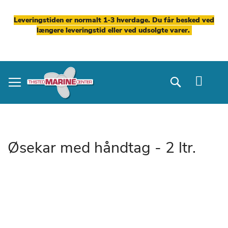
Leveringstiden er normalt 1-3 hverdage. Du får besked ved
længere leveringstid eller ved udsolgte varer.
Skip
to
Search
Content
Øsekar med håndtag - 2 ltr.
Gå
til
slutningen
af
billedgalleriet