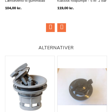
Lænseventil til gummibåd
Klassisk fodpumpe - 5 ltr. 2 Bar
V
R
104,00 kr.
119,00 kr.
5
ALTERNATIVER