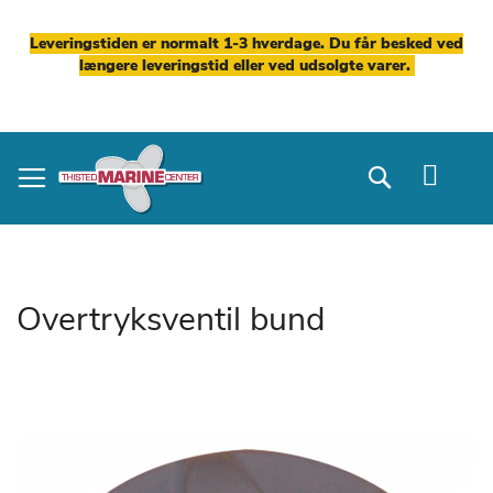
Leveringstiden er normalt 1-3 hverdage. Du får besked ved
længere leveringstid eller ved udsolgte varer.
Skip
to
Search
Content
Overtryksventil bund
Gå
til
slutningen
af
billedgalleriet