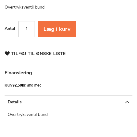
starten
af
Overtryksventil bund
billedgalleriet
Læg i kurv
Antal
TILFØJ TIL ØNSKE LISTE
Finansiering
Details
Overtryksventil bund