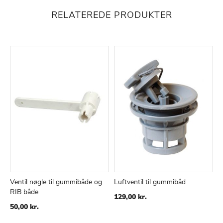
RELATEREDE PRODUKTER
Ventil nøgle til gummibåde og
Luftventil til gummibåd
U
RIB både
TILFØJ
SAMMENLIGN
TILFØJ
SAMMENLIGN
129,00 kr.
4
TIL
TIL
50,00 kr.
ØNSKE
ØNSKE
LISTE
LISTE