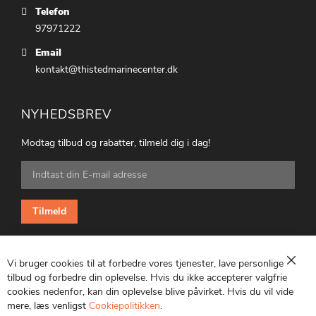
Telefon
97971222
Email
kontakt@thistedmarinecenter.dk
NYHEDSBREV
Modtag tilbud og rabatter, tilmeld dig i dag!
Tilmeld
dig
vores
nyhedsbrev:
Tilmeld
Vi bruger cookies til at forbedre vores tjenester, lave personlige
Luk
tilbud og forbedre din oplevelse. Hvis du ikke accepterer valgfrie
cookies nedenfor, kan din oplevelse blive påvirket. Hvis du vil vide
CVR: 25847369
mere, læs venligst
Cookiepolitikken
.