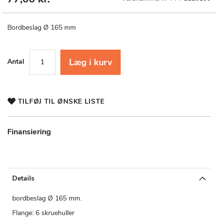
til
starten
af
Bordbeslag Ø 165 mm
billedgalleriet
Læg i kurv
Antal
TILFØJ TIL ØNSKE LISTE
Finansiering
Details
bordbeslag Ø 165 mm.
Flange: 6 skruehuller