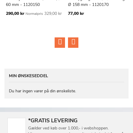
TILFØJ
SAMMENLIGN
TILFØJ
SAMMEN
Læg i kurv
Læg i kurv
60 mm - 1120150
Ø 158 mm - 1120170
1
TIL
TIL
Tilbudspris
290,00 kr
329,00 kr
77,00 kr
Normalpris
ØNSKE
ØNSKE
LISTE
LISTE
MIN ØNSKESEDDEL
Du har ingen varer på din ønskeliste.
*GRATIS LEVERING
Gælder ved køb over 1.000,- i webshoppen.