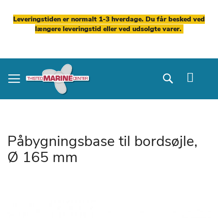
Leveringstiden er normalt 1-3 hverdage. Du får besked ved
længere leveringstid eller ved udsolgte varer.
Skip
to
Search
Content
Påbygningsbase til bordsøjle,
Ø 165 mm
Gå
til
slutningen
af