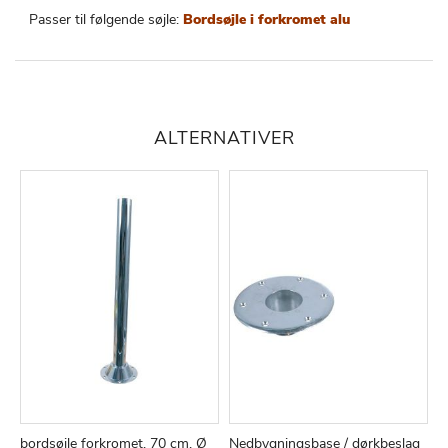
Passer til følgende søjle:
Bordsøjle i forkromet alu
ALTERNATIVER
bordsøjle forkromet, 70 cm, Ø
Nedbygningsbase / dørkbeslag
b