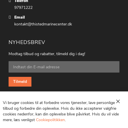
Telefon
97971222
Email
kontakt@thistedmarinecenter.dk
NYHEDSBREV
Modtag tilbud og rabatter, tilmeld dig i dag!
Tilmeld
dig
vores
nyhedsbrev:
Tilmeld
Vi bruger cookies til at forbedre vores tjenester, lave personlige
Luk
tilbud og forbedre din oplevelse. Hvis du ikke accepterer valgfrie
cookies nedenfor, kan din oplevelse blive påvirket. Hvis du vil vide
CVR: 25847369
mere, læs venligst
Cookiepolitikken
.