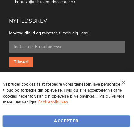
kontakt@thistedmarinecenter.dk
NYHEDSBREV
Modtag tilbud og rabatter, tilmeld dig i dag!
Tilmeld
dig
vores
nyhedsbrev:
Tilmeld
Vi bruger cookies til at forbedre vores tjenester, lave personlige
Luk
tilbud og forbedre din oplevelse. Hvis du ikke accepterer valgfrie
cookies nedenfor, kan din oplevelse blive påvirket. Hvis du vil vide
CVR: 25847369
mere, læs venligst
Cookiepolitikken
.
ACCEPTER