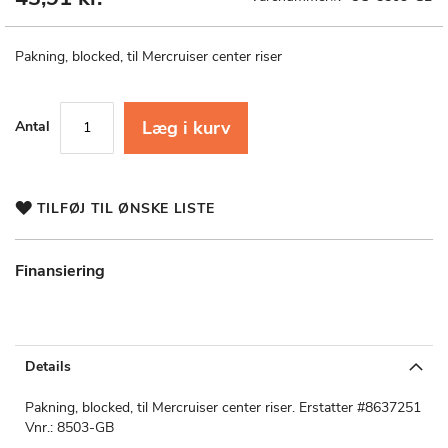
til
starten
af
Pakning, blocked, til Mercruiser center riser
billedgalleriet
Læg i kurv
Antal
TILFØJ TIL ØNSKE LISTE
Finansiering
Details
Pakning, blocked, til Mercruiser center riser. Erstatter #8637251
Vnr.: 8503-GB