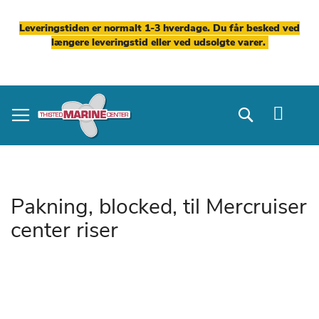
Leveringstiden er normalt 1-3 hverdage. Du får besked ved
længere leveringstid eller ved udsolgte varer.
Skip
to
Search
Content
Pakning, blocked, til Mercruiser
center riser
Gå
til
slutningen
af