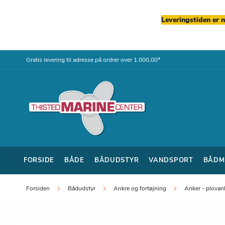
Leveringstiden er 
Skip
Gratis levering til adresse på ordrer over 1.000,00*
to
Content
FORSIDE
BÅDE
BÅDUDSTYR
VANDSPORT
BÅDM
Forsiden
Bådudstyr
Ankre og fortøjning
Anker - plovan