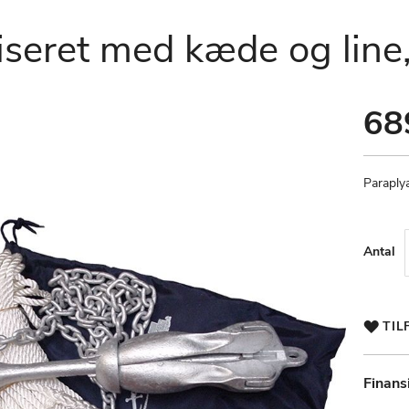
iseret med kæde og line,
68
Paraplya
Antal
TIL
Finans