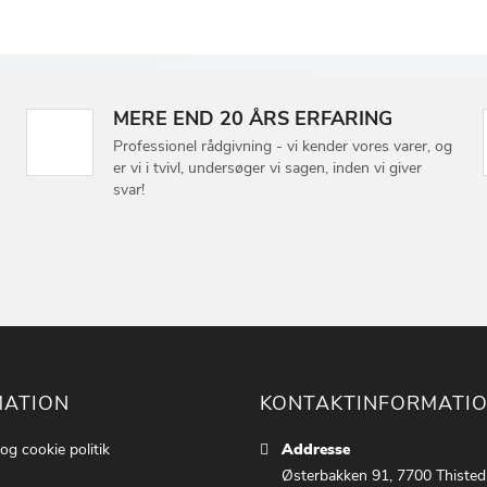
MERE END 20 ÅRS ERFARING
Professionel rådgivning - vi kender vores varer, og
er vi i tvivl, undersøger vi sagen, inden vi giver
svar!
MATION
KONTAKTINFORMATI
 og cookie politik
Addresse
Østerbakken 91, 7700 Thisted