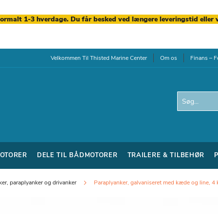
normalt 1-3 hverdage. Du får besked ved længere leveringstid eller 
Velkommen Til Thisted Marine Center
Om os
Finans – F
Search
OTORER
DELE TIL BÅDMOTORER
TRAILERE & TILBEHØR
ker, paraplyanker og drivanker
Paraplyanker, galvaniseret med kæde og line, 4 