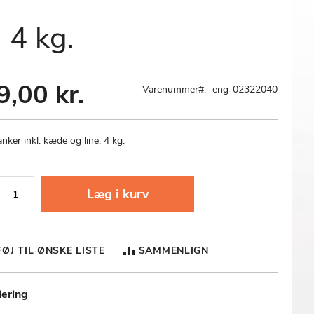
 4 kg.
9,00 kr.
Varenummer
eng-02322040
nker inkl. kæde og line, 4 kg.
Læg i kurv
FØJ TIL ØNSKE LISTE
SAMMENLIGN
iering