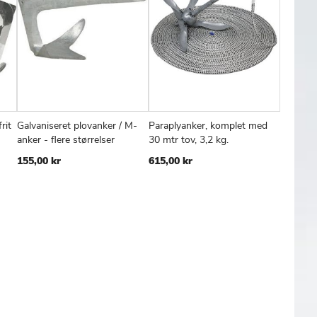
rit
Galvaniseret plovanker / M-
Paraplyanker, komplet med
Drivanke
FØJ
SAMMENLIGN
TILFØJ
SAMMENLIGN
TILFØJ
SAMMENL
Læg i kurv
Læg i kurv
Læg
anker - flere størrelser
30 mtr tov, 3,2 kg.
129,00 
TIL
TIL
155,00 kr
615,00 kr
SKE
ØNSKE
ØNSKE
TE
LISTE
LISTE