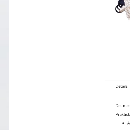
Gå
til
Details
starten
af
billedgalleriet
Det mes
Praktisk
A