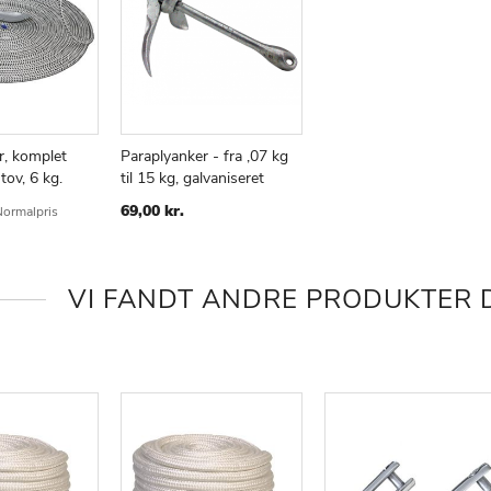
r, komplet
Paraplyanker - fra ,07 kg
ov, 6 kg.
til 15 kg, galvaniseret
ØJ
AMMENLIGN
TILFØJ
SAMMENLIGN
TIL
69,00 kr.
ormalpris
KE
ØNSKE
E
LISTE
VI FANDT ANDRE PRODUKTER D