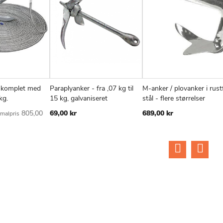
, komplet med
Paraplyanker - fra ,07 kg til
M-anker / plovanker i rustf
TILFØJ
SAMMENLIGN
TILFØJ
SAMMENLIGN
TIL
v
Læg i kurv
Læg i kurv
kg.
15 kg, galvaniseret
stål - flere størrelser
TIL
TIL
TIL
805,00
69,00 kr
689,00 kr
malpris
ØNSKE
ØNSKE
ØN
LISTE
LISTE
LIS