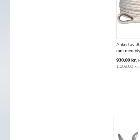
Ankertov 30
mm med bly 
Special
930,00 kr.
N
Price
1.009,00 kr.