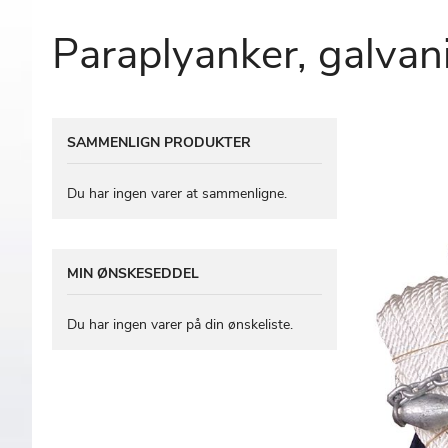
Paraplyanker, galvan
Gå
SAMMENLIGN PRODUKTER
til
slutningen
af
Du har ingen varer at sammenligne.
billedgalleriet
MIN ØNSKESEDDEL
Du har ingen varer på din ønskeliste.