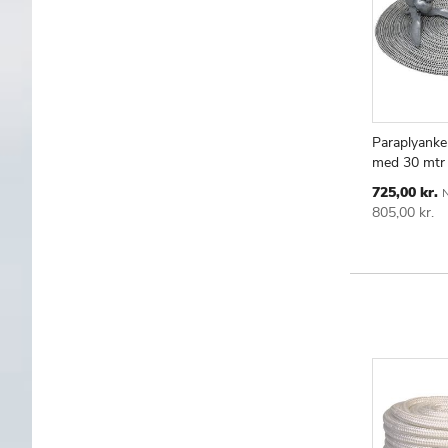
Paraplyanke
med 30 mtr t
TILF
S
TIL
Special
725,00 kr.
N
ØNS
Price
805,00 kr.
LIST