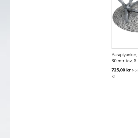
Paraplyanker
Læg i kur
30 mtr tov, 6 
Tilbudspris
725,00 kr
Nor
kr