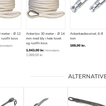
 meter - Ø 12
Ankertov 30 meter - Ø 14
Ankerkædesvirvel, 6-8
rustfri kovs
mm med bly i hele tovet
mm
og rustfri kovs
169,00 kr.
ormalpris
Special
1.043,00 kr.
Normalpris
Price
1.089,00 kr.
ALTERNATIV