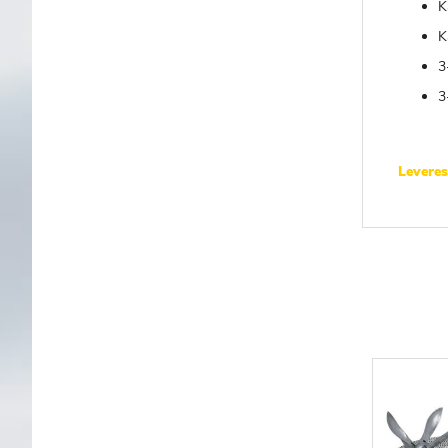
K
K
3
3
Leveres